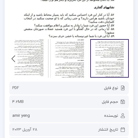
نوع فایل
PDF
حجم فایل
4.2MB
نویسنده
amir yeng
تاریخ انتشار
28 آوریل 2023