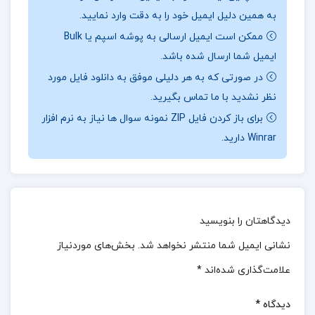
به همین دلیل ایمیل خود را به دقت وارد نمایید.
منتقل می‌کنند، می‌توانند در باورها و خودانگاره ما جای
ممکن است ایمیل ارسالی به پوشه اسپم یا Bulk
بگیرند و به‌طور عمیقی بر روح و روانمان تأثیر بگذارند.این
ایمیل شما ارسال شده باشد.
پیام‌ها، در برخی موارد، قادرند بر اعتمادبه‌نفس ما اثرات
در صورتی که به هر دلیلی موفق به دانلود فایل مورد
مثبت یا منفی بگذارند و مسیر تفکر و احساساتمان را
نظر نشدید با ما تماس بگیرید.
تغییر دهند.انسان‌های بدطینت، که آشفتگی‌ها و زباله‌های
برای باز کردن فایل ZIP نمونه سوال ها نیاز به نرم افزار
درونی خود را به‌صورت تیغ‌های زهرآگین به سوی ما پرتاب
Winrar دارید.
می‌کنند،باعث ایجاد رنجش، ترس، نگرانی و حتی فلج شدن
روحی و روانی ما می‌شوند.این افراد، که به‌اصطلاح «افراد
سمّی» نامیده می‌شوند، ممکن است هرکسی در زندگی ما
باشند؛ از یک همبازی دوران کودکی، یک رئیس یا همکار،
دیدگاهتان را بنویسید
تا فردی که ادعا می‌کند عاشق ماست یا حتی فردی که
نشانی ایمیل شما منتشر نخواهد شد.
بخش‌های موردنیاز
خود ما عاشق او هستیم.
علامت‌گذاری شده‌اند
*
نظرات کلی کاربران در مورد کتاب آدم های سمی لیلیان
دیدگاه
*