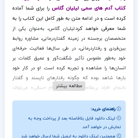
کتاب آدم های سمی لیلیان گلاس
را برای شما آماده
کرده است
و در ادامه متن به طور کامل این کتاب را به
شما معرفی خواهد کرد.
لیلیان گلاس، به‌عنوان یکی از
متخصصان برجسته در زمینه گفتاردرمانی، مشاوره روابط
بین‌فردی و رفتاردرمانی، در طی سال‌ها فعالیت حرفه‌ای
خود به‌طور ملموس تأثیر شگفت‌آور و عمیق کلمات بر
انسان‌ها را مشاهده و تجربه کرده است. او در کار خود
بارها شاهد بوده که چگونه رفتارهای ناپسند و گفتار
مطالعه بیشتر
نابجای افراد بی‌ملاحظه یا به اصطلاح «سمّی» می‌تواند
پیامدهای جدی و مخربی بر روان و احساسات دیگران
داشته باشد.
در ادامه همراه
ارزان پی دی اف
باشید.
راهنمای خرید:
لینک دانلود فایل بلافاصله بعد از پرداخت وجه به
نقد و بررسی کتاب آدم های سمی لیلیان گلاس:
نمایش در خواهد آمد.
باید بپذیریم که پیام‌های به‌ظاهر ساده‌ای که دیگران به ما
همچنین لینک دانلود به ایمیل شما ارسال خواهد شد