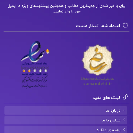
دانلود زن ناکام سیمون دوبوآر pdf
برای با خبر شدن از جدیدترین مطالب و همچنین پیشنهادهای ویژه ما ایمیل
خود را وارد نمایید.
کتاب زن ناکام سیمون دوبوآر
اعتماد شما افتخار ماست
کتاب پیشنهادی📚
دانلود فایل PDF کتاب زن در جستجوی رهایی ورنر
تونسن
دانلود فایل PDF کتاب زن در تئاتر جهان منوچهر
اکبرلو
لینک های مفید
دانلود فایل PDF جزوه حسابداری صنعتی یک عثمانی
درباره ما
تماس با ما
راهنمای دانلود