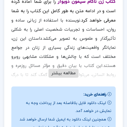
کتاب زن ناکام سیمون دوبوآر
را برای شما آماده کرده
است و در ادامه متن به طور کامل این کتاب را به شما
معرفی خواهد کرد.
نویسنده با استفاده از زبانی ساده و
روان، احساسات و تجربیات شخصیت اصلی را به شکلی
تأثیرگذار و ملموس به تصویر می‌کشد.داستان این زن،
نمایانگر واقعیت‌های زندگی بسیاری از زنان در جوامع
مختلف است که با چالش‌ها و مشکلات مشابهی روبرو
هستند.این کتاب با بیان دقیق و مؤثر مسائل روزمره و
مطالعه بیشتر
روابط انسانی، می‌تواند به خوانندگان کمک کند تا با درک
بهتری از موضوعات پیچیده‌ای چون عشق،وفاداری و
خیانت، به تحلیل و تفسیر مسائل مشابه در زندگی خود
راهنمای خرید:
بپردازند.همچنین، این اثر می‌تواند به عنوان منبعی
لینک دانلود فایل بلافاصله بعد از پرداخت وجه به
نمایش در خواهد آمد.
الهام‌بخش برای افرادی که با مشکلات مشابهی مواجه
همچنین لینک دانلود به ایمیل شما ارسال خواهد شد
هستند، مورد استفاده قرار گیرد و به آن‌ها نشان دهد که