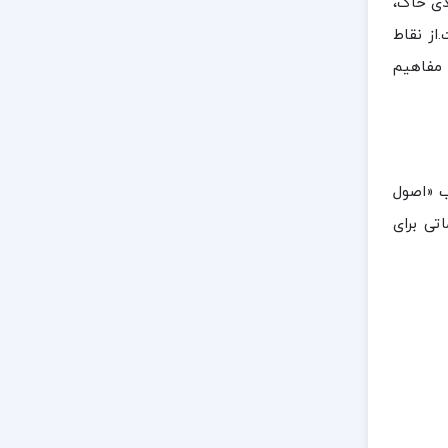
دی خاک،
از نقاط
 مفاهیم
ب «اصول
تی برای