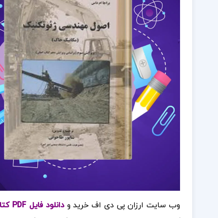
وب سایت ارزان پی دی اف خرید و
دانلود فایل PDF کتاب اصول مهندسی ژئوتکنیک مکانیک خاک شاپور طاحونی