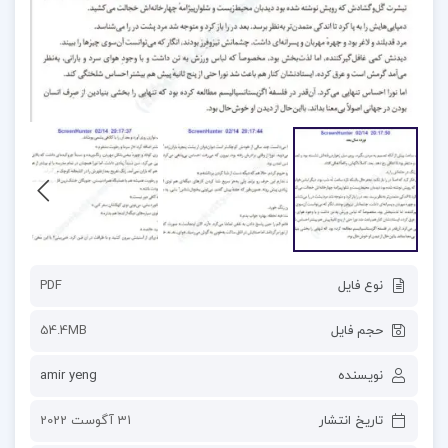
نوع فایل
PDF
حجم فایل
54.4MB
نویسنده
amir yeng
تاریخ انتشار
31 آگوست 2022