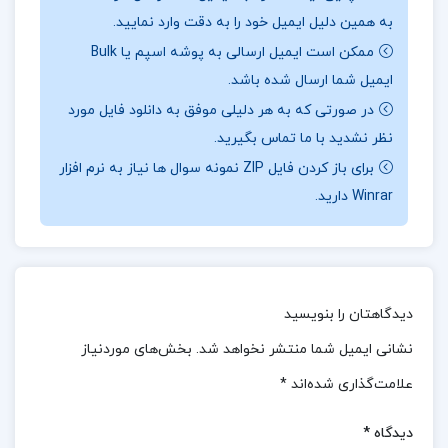
به همین دلیل ایمیل خود را به دقت وارد نمایید.
تنها داستانی جذاب و پرهیجان را به تصویر می‌کشد، بلکه
ممکن است ایمیل ارسالی به پوشه اسپم یا Bulk
به ما یادآوری می‌کند که هر انتخاب، حتی کوچک‌ترین
ایمیل شما ارسال شده باشد.
آن‌ها، می‌تواند مسیر زندگی‌مان را تغییر دهد.
در ادامه
در صورتی که به هر دلیلی موفق به دانلود فایل مورد
همراه
ارزان پی دی اف
باشید.
نظر نشدید با ما تماس بگیرید.
برای باز کردن فایل ZIP نمونه سوال ها نیاز به نرم افزار
نقد و بررسی کتاب کتابخانه نیمه شب مت هیگ:
Winrar دارید.
کتاب “کتابخانه نیمه‌شب” نوشته مت هیگ، داستانی را
روایت می‌کند که خوانندگان را به تفکر وادار می‌کند: اگر
زندگی متفاوتی داشتیم، زندگی‌مان چگونه می‌شد. در این
داستان، نورا سید با مشکلات فراوانی دست و پنجه نرم
دیدگاهتان را بنویسید
می‌کند و به کتابخانه‌ای جادویی وارد می‌شود که هر کتاب
نشانی ایمیل شما منتشر نخواهد شد.
بخش‌های موردنیاز
آن نمادی از یک زندگی متفاوت است که او می‌توانست
علامت‌گذاری شده‌اند
*
تجربه کند. کتاب “کتابخانه نیمه‌شب” نه تنها داستانی
دیدگاه
*
پرهیجان و جذاب را به تصویر می‌کشد، بلکه به خوانندگان