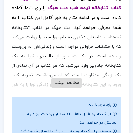
کتاب کتابخانه نیمه شب مت هیگ
رابرای شما آماده
کرده است و در ادامه متن به طور کامل این کتاب را به
شما معرفی خواهد کرد.
مت هیگ در کتاب “کتابخانه
نیمه‌شب” داستان دختری به نام نورا سید را روایت می‌کند
که با مشکلات فراوانی مواجه است و زندگی‌اش به بن‌بست
رسیده است. در یک شب پر از ناامیدی، نورا به یک
کتابخانه جادویی وارد می‌شود که هر کتاب در آن نمادی از
یک زندگی متفاوت است که او می‌توانست تجربه کند.
مطالعه بیشتر
ورود به این کتابخانه جادویی، نگرش و زندگی نورا را به طور
کامل تغییر می‌دهد و به او فرصتی دوباره برای بازنگری در
انتخاب‌ها و تصمیماتش می‌دهد. این رمان تکان‌دهنده و
راهنمای خرید:
پرفروش، در سال ۲۰۲۰ برنده جایزه گودریدز از نگاه
لینک دانلود فایل بلافاصله بعد از پرداخت وجه به
نمایش در خواهد آمد.
خوانندگان شد و تأثیر انتخاب‌های کوچک و بزرگ در
همچنین لینک دانلود به ایمیل شما ارسال خواهد شد
زندگی‌مان را برجسته می‌کند. کتاب “کتابخانه نیمه‌شب” نه