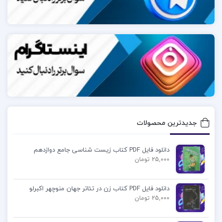
مت هیگ نویسنده انگلیسی است که در ۳ ژولای سال
۱۹۷۵ در منطقه شفیلد، انگلستان به دنیا آمده است. او در
طول زندگی خود، چندین رمان و کتاب کودکان و نوجوانان
منتشر کرده است که مورد توجه و تحسین بسیاری از
خوانندگان و منتقدان قرار گرفته‌اند. مت هیگ در کتاب
“کتابخانه نیمه شب” به موضوعاتی همچون تصمیم‌گیری،
زندگی، و امکانات متفاوت زندگی پرداخته است. این کتاب
توسط انتشارات کنون‌گیت در سال ۲۰۲۰ منتشر شده و
جدیدترین محصولات
جایزه گودریدز را در سال ۲۰۲۰ دریافت کرده است.
دانلود فایل PDF کتاب زیست شناسی جامع دوازدهم
25,000 تومان
دانلود پی دی اف کتاب کتابخانه نیمه شب مت هیگ
PDF
دانلود فایل PDF کتاب زن در تئاتر جهان منوچهر اکبرلو
25,000 تومان
پی دی اف کتاب کتابخانه نیمه شب مت هیگ