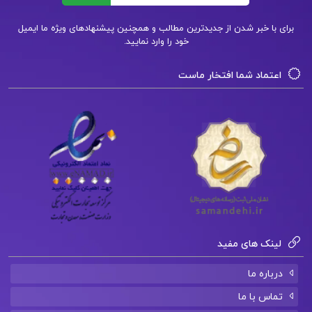
کتاب فرهنگ جامع موسیقی ایران pdf
برای با خبر شدن از جدیدترین مطالب و همچنین پیشنهادهای ویژه ما ایمیل
خود را وارد نمایید.
کتاب فرهنگ جامع موسیقی ایران
اعتماد شما افتخار ماست
کتاب فرهنگ جامع موسیقی ایران بهروز وجدانی
کتاب پیشنهادی📚
دانلود فایل PDF کتاب مشاوره خانواده کیانوش
زهراکار
دانلود فایل PDF کتاب ریحانه بهشتی یا فرزند
لینک های مفید
صالح سیما میخبر
درباره ما
دانلود فایل PDF کتاب آناتومی عمومی علی
تماس با ما
والیانی