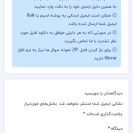
به همین دلیل ایمیل خود را به دقت وارد نمایید.
موسیقی ایرانی نیز به تفصیل مورد بررسی قرار گرفته‌اند.
ممکن است ایمیل ارسالی به پوشه اسپم یا Bulk
به کمک مثال‌ها و تحلیل‌های متعدد، کتاب به خوانندگان
ایمیل شما ارسال شده باشد.
کمک می‌کند تا درک عمیق‌تری از موسیقی ایرانی و تأثیرات
در صورتی که به هر دلیلی موفق به دانلود فایل مورد
تاریخی و جغرافیایی بر آن پیدا کنند. در مجموع، این کتاب
نظر نشدید با ما تماس بگیرید.
با ارائه اطلاعات جامع و دقیق، به عنوان منبعی ارزشمند
برای باز کردن فایل ZIP نمونه سوال ها نیاز به نرم افزار
برای پژوهشگران، علاقه‌مندان و دوستداران موسیقی ایرانی
Winrar دارید.
عمل می‌کند و به درک عمیق‌تری از تاریخ، فرهنگ و
جغرافیای موسیقی ایرانی کمک می‌کند.
در ادامه همراه
ارزان پی دی اف
باشید.
دیدگاهتان را بنویسید
نقد و بررسی کتاب فرهنگ جامع موسیقی ایران بهروز
نشانی ایمیل شما منتشر نخواهد شد.
بخش‌های موردنیاز
وجدانی:
علامت‌گذاری شده‌اند
*
موسیقی ایران یکی از میراث‌های فرهنگی بزرگ و ارزشمند
دیدگاه
*
این کشور است که تاریخی بسیار دیرینه و بیش از ۳۰۰۰