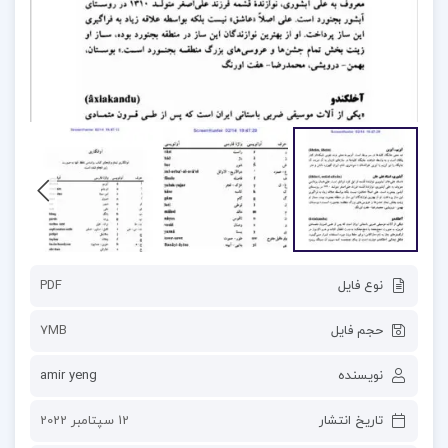
نوع فایل
PDF
حجم فایل
7MB
نویسنده
amir yeng
تاریخ انتشار
12 سپتامبر 2022