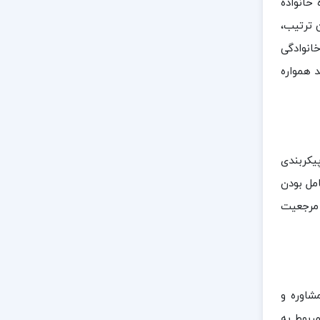
خانواده
 ترتیب،
خانوادگی
 همواره
یکربندی
مل بودن
 مرجعیت
شاوره و
ربوط به