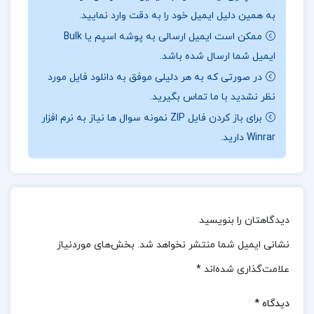
به همین دلیل ایمیل خود را به دقت وارد نمایید.
تکنولوژی و استفاده فراگیر از کامپیوترها و نرم‌افزارهای
ممکن است ایمیل ارسالی به پوشه اسپم یا Bulk
پیشرفته در مؤسسات، شرکت‌ها، و سازمان‌های مختلف،
ایمیل شما ارسال شده باشد.
تحولی شگرف در این حوزه ایجاد کرده است.ظهور این
در صورتی که به هر دلیلی موفق به دانلود فایل مورد
فناوری‌های نوین، نه تنها فرآیندهای حسابداری را دقیق‌تر،
نظر نشدید با ما تماس بگیرید.
سریع‌تر و کارآمدتر کرده، بلکه دامنه و تأثیر آن را در
برای باز کردن فایل ZIP نمونه سوال ها نیاز به نرم افزار
تصمیم‌گیری‌های اقتصادی و مالی گسترده‌تر ساخته است.
Winrar دارید.
نظرات کلی کاربران در مورد کتاب حسابداری صنعتی 1
محمد عرب مازار یزدی:
کتاب حسابداری صنعتی 1 نوشته محمد عرب مازار یزدی
دیدگاهتان را بنویسید
به‌عنوان یکی از منابع معتبر در حوزه حسابداری صنعتی
نشانی ایمیل شما منتشر نخواهد شد.
بخش‌های موردنیاز
شناخته می‌شود. این کتاب به‌طور گسترده در دانشگاه‌ها و
علامت‌گذاری شده‌اند
*
مؤسسات آموزشی تدریس می‌شود و به دلیل ساختار
دیدگاه
*
منظم و توضیحات دقیق، مورد توجه دانشجویان و اساتید