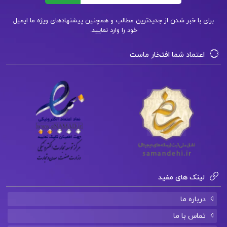
مازار یزدی
برای با خبر شدن از جدیدترین مطالب و همچنین پیشنهادهای ویژه ما ایمیل
خود را وارد نمایید.
کتاب پیشنهادی📚
اعتماد شما افتخار ماست
دانلود فایل PDF کتاب پول ارز و بانکداری یوسف
فرجی
دانلود فایل PDF کتاب انگیزش و هیجان جان
مارشال ریو
دانلود فایل PDF کتاب روش های محاسبات عددی
دکتر فهیمه سلطانیان
لینک های مفید
درباره ما
تماس با ما