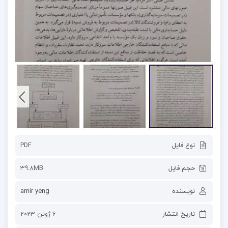
نوع فایل
PDF
حجم فایل
39.8MB
نویسنده
amir yeng
تاریخ انتشار
6 ژوئن 2023