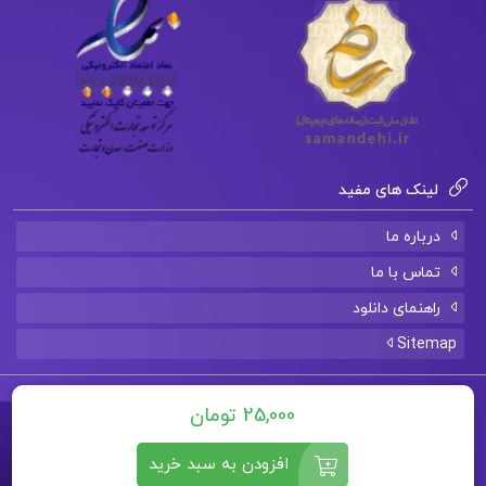
دانلود فایل PDF کتاب احتمالات و آمار کاربردی در
روانشناسی و علوم تربیتی دکتر علی دلاور
دانلود فایل PDF کتاب فارسی عمومی رضا اشرف زاده
لینک های مفید
درباره ما
تماس با ما
راهنمای دانلود
Sitemap
تمامی حقوق برای سایت
ارزان پی دی اف
محفوظ است.
25,000 تومان
افزودن به سبد خرید