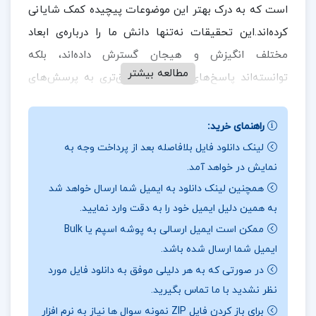
است که به درک بهتر این موضوعات پیچیده کمک شایانی
کرده‌اند.این تحقیقات نه‌تنها دانش ما را درباره‌ی ابعاد
مختلف انگیزش و هیجان گسترش داده‌اند، بلکه
مطالعه بیشتر
توانسته‌اند پاسخ‌های علمی‌تر و دقیق‌تری به پرسش‌های
اساسی و دیرینه‌ای ارائه دهند که ذهن پژوهشگران و
در ادامه
روانشناسان را به خود مشغول کرده‌اند.
راهنمای خرید:
همراه
ارزان پی دی اف
باشید.
لینک دانلود فایل بلافاصله بعد از پرداخت وجه به
نمایش در خواهد آمد.
نقد و بررسی کتاب انگیزش و هیجان جان مارشال ریو:
همچنین لینک دانلود به ایمیل شما ارسال خواهد شد
به همین دلیل ایمیل خود را به دقت وارد نمایید.
این کتاب واقعاً اثری جامع و ارزشمند محسوب می‌شود!با
ممکن است ایمیل ارسالی به پوشه اسپم یا Bulk
پرداختن به موضوعاتی چون ریشه‌های انگیزش و
ایمیل شما ارسال شده باشد.
فرآیندهای هیجانی، و تحلیل دقیق تأثیرات این عوامل بر
در صورتی که به هر دلیلی موفق به دانلود فایل مورد
جنبه‌های مختلف یادگیری، عملکرد فردی و بهزیستی روانی،
نظر نشدید با ما تماس بگیرید.
این اثر به شکلی علمی و دقیق به مخاطبان خود کمک
برای باز کردن فایل ZIP نمونه سوال ها نیاز به نرم افزار