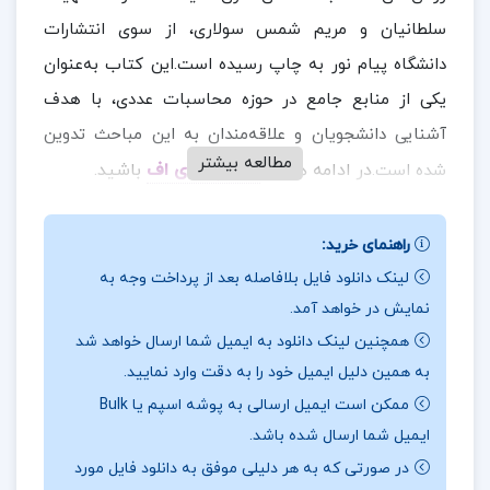
سلطانیان و مریم شمس سولاری، از سوی انتشارات
دانشگاه پیام نور به چاپ رسیده است.این کتاب به‌عنوان
یکی از منابع جامع در حوزه محاسبات عددی، با هدف
آشنایی دانشجویان و علاقه‌مندان به این مباحث تدوین
مطالعه بیشتر
در ادامه همراه
ارزان پی دی اف
باشید.
شده است.
نقد و بررسی کتاب روش های محاسبات عددی دکتر
راهنمای خرید:
فهیمه سلطانیان:
لینک دانلود فایل بلافاصله بعد از پرداخت وجه به
محاسبات عددی به‌عنوان یکی از شاخه‌های مهم ریاضیات
نمایش در خواهد آمد.
همچنین لینک دانلود به ایمیل شما ارسال خواهد شد
کاربردی، ابزارهای قدرتمندی را در اختیار دانشجویان و
به همین دلیل ایمیل خود را به دقت وارد نمایید.
پژوهشگران قرار می‌دهد تا بتوانند مسائل پیچیده ریاضی را
ممکن است ایمیل ارسالی به پوشه اسپم یا Bulk
که اغلب در دنیای واقعی و در شرایط عملی با آن‌ها روبه‌رو
ایمیل شما ارسال شده باشد.
می‌شوند، به شکلی مؤثر و دقیق حل کنند.این روش‌ها بر
در صورتی که به هر دلیلی موفق به دانلود فایل مورد
پایه‌ی استفاده از تکنیک‌های تقریبی طراحی شده‌اند که