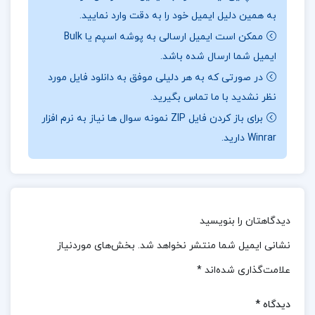
به همین دلیل ایمیل خود را به دقت وارد نمایید.
آموزشی آشنا سازد. این رویکرد، به دانشجویان این امکان
ممکن است ایمیل ارسالی به پوشه اسپم یا Bulk
را می‌دهد تا اصول تئوریک را به صورت عملی تجربه کنند و
ایمیل شما ارسال شده باشد.
از آن‌ها در بهبود مهارت‌های مدیریتی خود بهره ببرند.
در
در صورتی که به هر دلیلی موفق به دانلود فایل مورد
ادامه همراه
ارزان پی دی اف
باشید.
نظر نشدید با ما تماس بگیرید.
برای باز کردن فایل ZIP نمونه سوال ها نیاز به نرم افزار
نقد و بررسی کتاب احکام کسب و کار محمد تقی
Winrar دارید.
امینی:
کتاب “احکام کسب و کار” به طور خاص برای تدریس در
رشته مدیریت طراحی و تألیف شده است و به بررسی
دیدگاهتان را بنویسید
جامع مفاهیم و اصول مرتبط با احکام کسب و کار
می‌پردازد. نویسندگان این کتاب با هدف ارائه دانش
نشانی ایمیل شما منتشر نخواهد شد.
بخش‌های موردنیاز
کاربردی و جامع به دانشجویان و علاقه‌مندان به حوزه
علامت‌گذاری شده‌اند
*
مدیریت، تلاش کرده‌اند تا اصول و قواعد کسب و کار را به
دیدگاه
*
شیوه‌ای قابل درک و عملی ارائه دهند. در این کتاب، تاکید