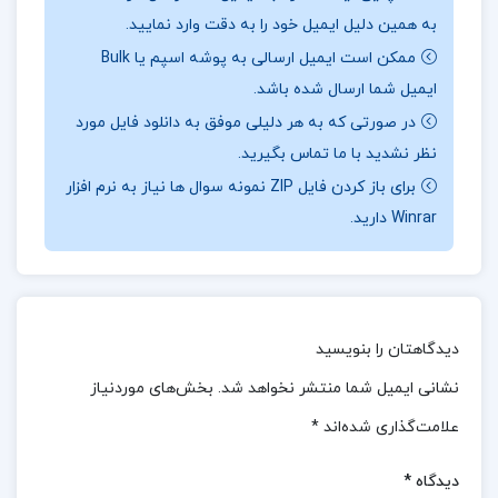
حکومتی، اصول و مبانی حقوقی و تأثیرات فرهنگی و
به همین دلیل ایمیل خود را به دقت وارد نمایید.
ممکن است ایمیل ارسالی به پوشه اسپم یا Bulk
اجتماعی قانون اساسی بر جامعه مورد بحث و بررسی قرار
ایمیل شما ارسال شده باشد.
گرفته‌اند. همچنین، در این کتاب به مقایسه تطبیقی
در صورتی که به هر دلیلی موفق به دانلود فایل مورد
ساختارهای حکومتی و نهادهای قانونی ایران با کشورهایی
نظر نشدید با ما تماس بگیرید.
که به شیوه لیبرال دموکرات اداره می‌شوند، پرداخته شده و
برای باز کردن فایل ZIP نمونه سوال ها نیاز به نرم افزار
نقاط قوت و ضعف هر یک به طور دقیق مورد بررسی قرار
Winrar دارید.
گرفته است. این مقایسه‌ها به خوانندگان کمک می‌کند تا
درک بهتری از تفاوت‌ها و شباهت‌های نظام‌های حکومتی
مختلف به دست آورند و بتوانند از تجارب سایر کشورها
برای بهبود سیستم‌های حقوقی و حکومتی خود بهره‌برداری
دیدگاهتان را بنویسید
در ادامه همراه
ارزان پی دی اف
باشید.
کنند.
نشانی ایمیل شما منتشر نخواهد شد.
بخش‌های موردنیاز
علامت‌گذاری شده‌اند
*
نقد و بررسی کتاب آشنایی با قانون اساسی جمهوری
اسلامی ایران مهدی نظرپور:
دیدگاه
*