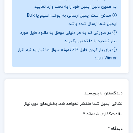
به همین دلیل ایمیل خود را به دقت وارد نمایید.
تخصصی مدیریت است.این واژگان به گونه‌ای گردآوری
ممکن است ایمیل ارسالی به پوشه اسپم یا Bulk
شده‌اند که به دانشجویان کمک می‌کند تا مفاهیم کلیدی را
ایمیل شما ارسال شده باشد.
بهتر درک کنند و توانایی خود را در استفاده از این
در صورتی که به هر دلیلی موفق به دانلود فایل مورد
اصطلاحات در محیط‌های علمی و حرفه‌ای ارتقا دهند.این
نظر نشدید با ما تماس بگیرید.
بخش به ویژه برای کسانی که به دنبال پیشرفت در
برای باز کردن فایل ZIP نمونه سوال ها نیاز به نرم افزار
زمینه‌های تخصصی مدیریت هستند، بسیار سودمند
Winrar دارید.
است.با این ویژگی‌ها، کتاب نه تنها برای دانشجویانی که در
حال تحصیل در رشته مدیریت هستند،بلکه برای اساتید و
حرفه‌مندانی که به دنبال منابع جامع برای آموزش و
دیدگاهتان را بنویسید
یادگیری هستند،منبعی بی‌نظیر به شمار می‌آید.این کتاب
می‌تواند پل ارتباطی موثری بین دانش نظری و کاربرد عملی
نشانی ایمیل شما منتشر نخواهد شد.
بخش‌های موردنیاز
باشد و نقش مهمی در توسعه مهارت‌های مدیریتی ایفا
علامت‌گذاری شده‌اند
*
کند.
دیدگاه
*