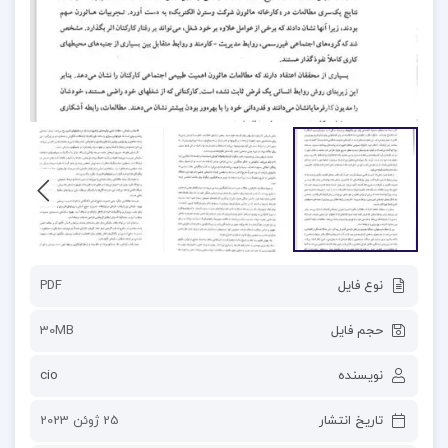
نوع فایل
PDF
حجم فایل
30MB
نویسنده
cio
تاریخ انتشار
25 ژوئن 2023