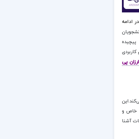
ر ادامه
نشجویان
 پیچیده
کاربردی
ارزان پی
کند.این
ط خاص و
ات آشنا