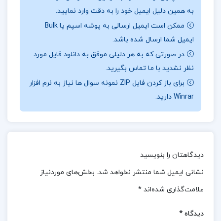
به همین دلیل ایمیل خود را به دقت وارد نمایید.
در کتاب سبک‌شناسی معماری ایرانی اثر دکتر محمدکریم
ممکن است ایمیل ارسالی به پوشه اسپم یا Bulk
پیرنیا، معماری ایران به‌صورت جامع و دقیق به شش شیوه
ایمیل شما ارسال شده باشد.
تقسیم‌بندی شده است که هر یک از این شیوه‌ها بیانگر
در صورتی که به هر دلیلی موفق به دانلود فایل مورد
دوره‌ای از تحولات تاریخی و فرهنگی در این سرزمین
نظر نشدید با ما تماس بگیرید.
است.این شیوه‌ها شامل دو شیوه‌ی پیش از اسلام و چهار
برای باز کردن فایل ZIP نمونه سوال ها نیاز به نرم افزار
شیوه‌ی پس از اسلام هستند.هر یک از این شیوه‌ها به
Winrar دارید.
شکلی منحصربه‌فرد،تحولات فرهنگی، اجتماعی و مذهبی
هر دوره را بازتاب می‌دهد و نشانگر رشد و تکامل مداوم
معماری ایرانی در طول تاریخ است.این کتاب، منبعی
دیدگاهتان را بنویسید
ارزشمند برای مطالعه و شناخت عمق و اصالت هنر معماری
ایران به شمار می‌رود.
نشانی ایمیل شما منتشر نخواهد شد.
بخش‌های موردنیاز
علامت‌گذاری شده‌اند
*
نظرات کلی کاربران در مورد کتاب سبک شناسی معماری
ایرانی دکتر محمد کریم پیرنیا:
دیدگاه
*