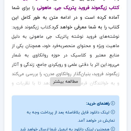
کتاب زیگموند فروید پتریک جی. ماهونی
را برای شما
آماده کرده است و در ادامه متن به طور کامل این
کتاب را به شما معرفی خواهد کرد.
کتاب زیگموند فروید:
نوشته‌های فروید نوشته پاتریک جی ماهونی به دلیل
ماهیت ویژه و محتوای منحصر‌به‌فرد خود، همچنان یکی از
منابع معتبر و کلاسیک در حوزه روانکاوی به شمار
می‌رود.این اثر با دقتی علمی و رویکردی جامع، زندگی و آثار
زیگموند فروید، بنیان‌گذار روانکاوی مدرن، را بررسی می‌کند
مطالعه بیشتر
و به خوانندگان فرصتی بی‌نظیر می‌دهد تا با نظریات و
دیدگاه‌های او آشنا شوند.کتاب از طریق ارائه‌ی تحلیل‌های
عمیق و دقیق، زندگی پیچیده فروید و تأثیر آن بر
راهنمای خرید:
در
شکل‌گیری افکار و نظریاتش را مورد بررسی قرار می‌دهد.
لینک دانلود فایل بلافاصله بعد از پرداخت وجه به
نمایش در خواهد آمد.
ادامه همراه
ارزان پی دی اف
باشید.
همچنین لینک دانلود به ایمیل شما ارسال خواهد شد