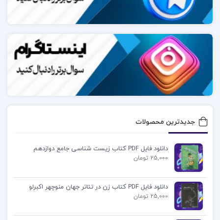
به دلیل تحلیل‌های دقیق و علمی خود در زمینه نظریات
زیگموند فروید و روانکاوی شناخته می‌شود.ماهونی در آثار
خود تلاش کرده است تا با ارائه دیدگاه‌های نوآورانه و
بررسی‌های جامع، به درک عمیق‌تری از نظریات فروید و
تأثیرات آن‌ها بر روانشناسی مدرن کمک کند.کتاب
زیگموند فروید یکی از آثار برجسته اوست که در آن به
بررسی زندگی شخصی و حرفه‌ای فروید، نظریات او درباره
ناخودآگاه، رؤیاها و ساختار روان پرداخته است.ماهونی در
جدیدترین محصولات
این کتاب با زبانی روان و علمی، به تحلیل تأثیرات زندگی
دانلود فایل PDF کتاب زیست شناسی جامع دوازدهم
فروید بر شکل‌گیری نظریات او می‌پردازد و ارتباط میان
25,000 تومان
تجربیات شخصی و حرفه‌ای این بنیان‌گذار روانکاوی را
آشکار می‌سازد.
دانلود فایل PDF کتاب زن در تئاتر جهان منوچهر اکبرلو
25,000 تومان
پتریک جی.ماهونی