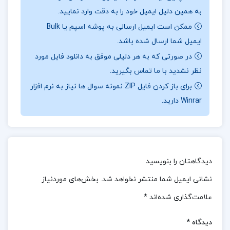
نقد و بررسی کتاب زیگموند فروید پتریک جی. ماهونی:
به همین دلیل ایمیل خود را به دقت وارد نمایید.
ممکن است ایمیل ارسالی به پوشه اسپم یا Bulk
زندگی حرفه‌ای زیگموند فروید مسیری پرپیچ‌وخم و به دور
ایمیل شما ارسال شده باشد.
از موفقیت‌های سریع و یک‌شبه بود.او به عنوان یک
در صورتی که به هر دلیلی موفق به دانلود فایل مورد
دانشجوی پزشکی جوان، سفر علمی خود را با تحقیق در
نظر نشدید با ما تماس بگیرید.
مورد تشریح اندام‌های تولیدمثل مارماهی‌ها آغاز کرد.این
برای باز کردن فایل ZIP نمونه سوال ها نیاز به نرم افزار
مطالعات که در ابتدا امیدوارکننده به نظر می‌رسیدند، با
Winrar دارید.
ناکامی روبه‌رو شدند و فروید نتوانست به نتایجی
قابل‌توجه در این زمینه دست یابد.با این حال، این
شکست‌ها برای او پایانی نبود، بلکه پلی بود به سوی
دیدگاهتان را بنویسید
تلاش‌های جدید و اکتشافات نوین.
نشانی ایمیل شما منتشر نخواهد شد.
بخش‌های موردنیاز
نظرات کلی کاربران در مورد کتاب زیگموند فروید پتریک
علامت‌گذاری شده‌اند
*
جی. ماهونی:
دیدگاه
*
کتاب زیگموند فروید نوشته پاتریک جی. ماهونی نظرات