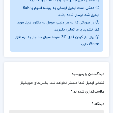
به همین دلیل ایمیل خود را به دقت وارد نمایید.
نقد و بررسی کتاب ژاک و اربابش میلان کوندرا:
ممکن است ایمیل ارسالی به پوشه اسپم یا Bulk
ایمیل شما ارسال شده باشد.
در نمایشنامه ژاک و اربابش نوشته‌ی میلان کوندرا، ژاک و
در صورتی که به هر دلیلی موفق به دانلود فایل مورد
اربابش در سفری مشترک برای کاهش مشقت‌ها و
نظر نشدید با ما تماس بگیرید.
دشواری‌های مسیر، به تعریف قصه‌هایی برای یکدیگر
برای باز کردن فایل ZIP نمونه سوال ها نیاز به نرم افزار
می‌پردازند.این داستان‌ها نه تنها ابزاری برای گذران وقت و
Winrar دارید.
منحرف کردن ذهن از سختی‌های سفر به شمار می‌آیند،
بلکه پل ارتباطی قدرتمندی میان این دو شخصیت ایجاد
می‌کنند.با هر قصه‌ای که روایت می‌شود، لایه‌های بیشتری
از رابطه میان ژاک و اربابش آشکار می‌گردد و به تدریج به
دیدگاهتان را بنویسید
درکی عمیق‌تر از شخصیت‌ها و تعاملاتشان می‌انجامد.
نشانی ایمیل شما منتشر نخواهد شد.
بخش‌های موردنیاز
علامت‌گذاری شده‌اند
*
نظرات کلی کاربران در مورد کتاب ژاک و اربابش میلان
کوندرا:
دیدگاه
*
کتاب ژاک و اربابش نوشته میلان کوندرا، نظرات متفاوتی