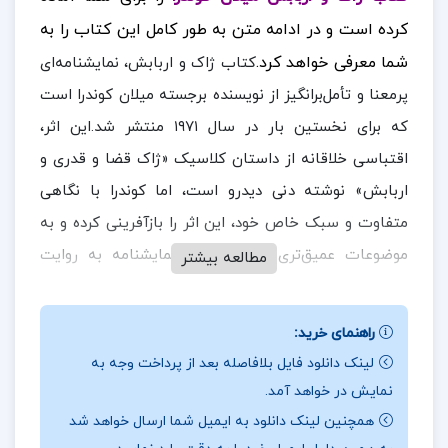
کرده است
و در ادامه متن به طور کامل این کتاب را به
شما معرفی خواهد کرد.
کتاب ژاک و اربابش، نمایشنامه‌ای
پرمعنا و تأمل‌برانگیز از نویسنده برجسته میلان کوندرا است
که برای نخستین بار در سال ۱۹۷۱ منتشر شد.این اثر،
اقتباسی خلاقانه از داستان کلاسیک «ژاک قضا و قدری و
اربابش» نوشته دنی دیدرو است، اما کوندرا با نگاهی
متفاوت و سبک خاص خود، این اثر را بازآفرینی کرده و به
موضوعات عمیق‌تری پرداخته است.نمایشنامه به روایت
مطالعه بیشتر
ماجرای دو شخصیت اصلی، ژاک و اربابش، اختصاص
دارد.آن‌ها در طول داستان به سفری مرموز می‌روند، اما
راهنمای خرید:
نکته جالب توجه این است که دلیل و مقصد این سفر تا
لینک دانلود فایل بلافاصله بعد از پرداخت وجه به
در ادامه
پایان اثر برای خواننده روشن نمی‌شود.
نمایش در خواهد آمد.
همراه
ارزان پی دی اف
باشید.
همچنین لینک دانلود به ایمیل شما ارسال خواهد شد