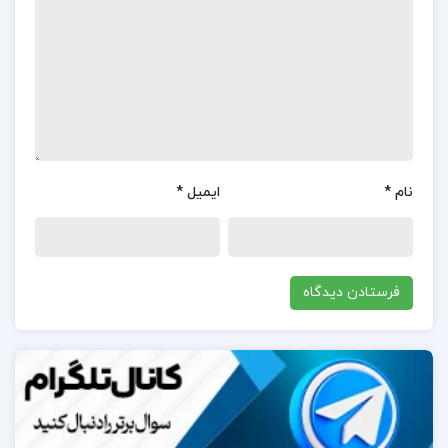
از سوی کاربران دریافت کرده است.بسیاری از خوانندگان
این اثر را به دلیل سبک نوشتاری خاص کوندرا و توانایی او
در ترکیب طنز، فلسفه و روایت‌های چندلایه تحسین
می‌کنند.این نمایشنامه که اقتباسی از رمان «ژاک قضا و
قدری و اربابش» نوشته دنی دیدرو است، به دلیل نگاه
نوآورانه و خلاقانه کوندرا به داستان اصلی، مورد توجه قرار
نام
*
ایمیل
*
گرفته است.کاربران به‌ویژه از نحوه روایت داستان‌ها و
تعاملات میان ژاک و اربابش لذت برده‌اند و آن را اثری
تأمل‌برانگیز و جذاب توصیف کرده‌اند.
در مورد نویسنده کتاب ژاک و اربابش میلان کوندرا:
میلان کوندرا (Milan Kundera)، یکی از برجسته‌ترین
نویسندگان و متفکران قرن بیستم، در سال ۱۹۲۹ در شهر
برنو، چکسلواکی (که اکنون جمهوری چک است) به دنیا