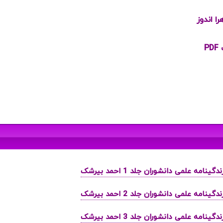
ا اندوز
P