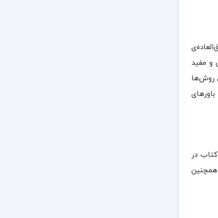
العاده‌ی
 و مفید
ن روش‌ها
 باورهای
ی (Matthew McKay) یک نویسنده، روان‌شناس بالینی و استاد مؤسسه رایت در برکلی، کالیفرنیا است.او بیش از ۴۰ کتاب در
همچنین