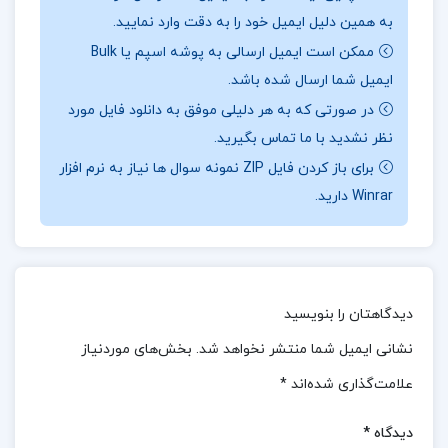
به همین دلیل ایمیل خود را به دقت وارد نمایید.
این کتاب به موضوعات مربوط به ترک سیگار و قلیان
ممکن است ایمیل ارسالی به پوشه اسپم یا Bulk
می‌پردازد و به شرح روش‌های مختلف برای ترک این
ایمیل شما ارسال شده باشد.
عادت‌ها می‌پردازد.نویسنده، الهی، با بهره‌گیری از تجربیات
در صورتی که به هر دلیلی موفق به دانلود فایل مورد
شخصی و دانش علمی خود، به خوانندگان راهنمایی‌های
نظر نشدید با ما تماس بگیرید.
جامعی ارائه می‌دهد تا با استفاده از روش‌های متنوع و
برای باز کردن فایل ZIP نمونه سوال ها نیاز به نرم افزار
مؤثر، از این عادت‌های ناپسند رهایی یابند.به طور کلی، این
Winrar دارید.
کتاب به عنوان یک راهنمای کامل و عملی برای ترک سیگار
و قلیان شناخته می‌شود و می‌تواند به افراد کمک کند تا با
انگیزه و اطلاعات کافی، این عادت‌های ناپسند را کنار
دیدگاهتان را بنویسید
بگذارند و به سوی یک زندگی سالم‌تر و شاداب‌تر حرکت
کنند.
نشانی ایمیل شما منتشر نخواهد شد.
بخش‌های موردنیاز
علامت‌گذاری شده‌اند
*
نظرات کلی کاربران در مورد کتاب ترک آسان سیگار و
قلیان مرتضی الهی:
دیدگاه
*