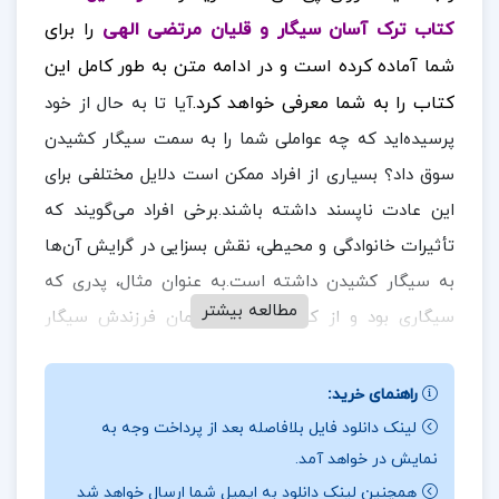
کتاب ترک آسان سیگار و قلیان مرتضی الهی
را برای
شما آماده کرده است و در ادامه متن به طور کامل این
کتاب را به شما معرفی خواهد کرد.
آیا تا به حال از خود
پرسیده‌اید که چه عواملی شما را به سمت سیگار کشیدن
سوق داد؟ بسیاری از افراد ممکن است دلایل مختلفی برای
این عادت ناپسند داشته باشند.برخی افراد می‌گویند که
تأثیرات خانوادگی و محیطی، نقش بسزایی در گرایش آن‌ها
به سیگار کشیدن داشته است.به عنوان مثال، پدری که
مطالعه بیشتر
سیگاری بود و از کودکی جلوی چشمان فرزندش سیگار
می‌کشید، می‌تواند باعث شود که آن فرزند نیز به سیگار
علاقه‌مند شود.
در ادامه همراه
ارزان پی دی اف
باشید.
راهنمای خرید:
لینک دانلود فایل بلافاصله بعد از پرداخت وجه به
نقد و بررسی کتاب ترک آسان سیگار و قلیان مرتضی
نمایش در خواهد آمد.
الهی:
همچنین لینک دانلود به ایمیل شما ارسال خواهد شد