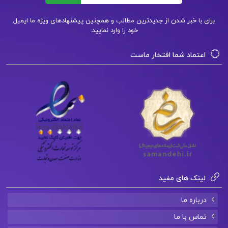
برای با خبر شدن از جدیدترین مطالب و همچنین پیشنهادهای ویژه ما ایمیل
خود را وارد نمایید.
دانلود فایل PDF کتاب جامعه شناسی فرار مغز ها
علی طایفه
اعتماد شما افتخار ماست
دانلود فایل PDF کتاب بازشناسی منابع و ماخذ
تاریخ ایران باستان محمود جعفری دهقی
دانلود فایل PDF کتاب اسلام و مبانی حکومت علی
عبدالرزاق
لینک های مفید
درباره ما
تماس با ما