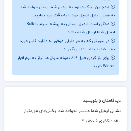
نقد و بررسی کتاب بازشناسی منابع و ماخذ تاریخ ایران
همچنین لینک دانلود به ایمیل شما ارسال خواهد شد
باستان محمود جعفری دهقی:
به همین دلیل ایمیل خود را به دقت وارد نمایید.
ممکن است ایمیل ارسالی به پوشه اسپم یا Bulk
کتاب “بازشناسی منابع و مآخذ تاریخ ایران باستان”
ایمیل شما ارسال شده باشد.
نوشته محمود جعفری دهقی، یکی از آثار ارزشمند و معتبر
در صورتی که به هر دلیلی موفق به دانلود فایل مورد
در زمینه تاریخ‌نویسی ایران باستان است.این کتاب با
نظر نشدید با ما تماس بگیرید.
بهره‌گیری از روش‌های علمی و دقیق به مطالعه و تحلیل
برای باز کردن فایل ZIP نمونه سوال ها نیاز به نرم افزار
منابع تاریخی ایران باستان پرداخته و به دانشجویان،
Winrar دارید.
پژوهشگران و مورخان کمک می‌کند تا با دقت بیشتری
منابع تاریخی را بررسی کنند و از آن‌ها بهره‌برداری
کنند.نویسنده در این کتاب به توضیح و تبیین انواع منابع
دیدگاهتان را بنویسید
تاریخی، از جمله منابع مکتوب و غیرمکتوب، پرداخته و
روش‌های مختلف تحلیل و تفسیر این منابع را معرفی کرده
نشانی ایمیل شما منتشر نخواهد شد.
بخش‌های موردنیاز
است.او با بررسی آثار باستانی، کتیبه‌ها، نوشته‌های
علامت‌گذاری شده‌اند
*
مورخان قدیم و مستندات مختلف، تلاش کرده است تا