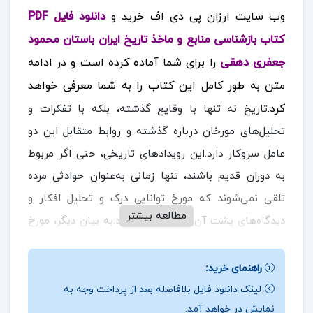
وب سایت ارزان پی دی اف خرید و
دانلود فایل PDF
کتاب بازشناسی منابع و ماخذ تاریخ ایران باستان محمود
جعفری دهقی
را برای شما آماده کرده است و در ادامه
متن به طور کامل این کتاب را به شما معرفی خواهد
کرد.
تاریخ نه تنها با وقایع گذشته، بلکه با تفکرات و
تحلیل‌های مورخان درباره گذشته و روابط متقابل این دو
عامل سروکار دارد.این رویدادهای تاریخی، حتی اگر مربوط
به دوران قدیم باشند، تنها زمانی به‌عنوان حوادثی مرده
تلقی نمی‌شوند که مورخ توانایی درک و تحلیل افکار و
مطالعه بیشتر
دیدگاه‌های پشت آن‌ها را داشته باشد.به بیان دیگر، مورخ
باید بتواند به عمق تفکرات و انگیزه‌های شخصیت‌های
تاریخی نفوذ کند و آن‌ها را با دقت تحلیل کند.
در ادامه
راهنمای خرید:
همراه
ارزان پی دی اف
باشید.
لینک دانلود فایل بلافاصله بعد از پرداخت وجه به
نمایش در خواهد آمد.