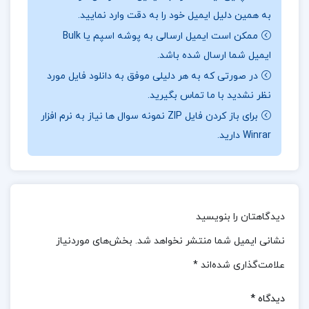
نقد و بررسی کتاب فاگو زیست دوازدهم تجربی فردین
به همین دلیل ایمیل خود را به دقت وارد نمایید.
ممکن است ایمیل ارسالی به پوشه اسپم یا Bulk
جوادی:
ایمیل شما ارسال شده باشد.
کتاب “فاگو زیست دوازدهم” از مجموعه مشاوران آموزش،
در صورتی که به هر دلیلی موفق به دانلود فایل مورد
به عنوان یک منبع کلیدی برای دانش‌آموزان و داوطلبان
نظر نشدید با ما تماس بگیرید.
کنکور رشته تجربی در پایه دوازدهم شناخته می‌شود.این
برای باز کردن فایل ZIP نمونه سوال ها نیاز به نرم افزار
Winrar دارید.
کتاب بر اساس بودجه‌بندی کتاب درسی زیست‌شناسی
دوازدهم تهیه شده و به گونه‌ای تدوین شده که تمام نکات
آشکار و پنهان هر درس را به طور کامل پوشش
می‌دهد.درسنامه‌های این کتاب جامع، کامل و مملو از
دیدگاهتان را بنویسید
نکات کلیدی، کنکوری و ترکیبی هستند که با تفکیک
نشانی ایمیل شما منتشر نخواهد شد.
بخش‌های موردنیاز
مناسب مباحث، به ساختاردهی ذهنی شما کمک می‌کنند.
علامت‌گذاری شده‌اند
*
نظرات کلی کاربران در مورد
کتاب فاگو زیست دوازدهم
دیدگاه
*
تجربی فردین جوادی: