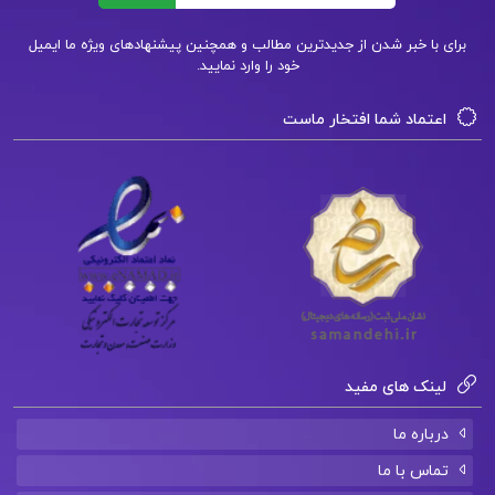
دانلود pdf کتاب فاگوزیست دوازدهم
برای با خبر شدن از جدیدترین مطالب و همچنین پیشنهادهای ویژه ما ایمیل
خود را وارد نمایید.
فاگوزیست دوازدهم جلد دوم pdf
اعتماد شما افتخار ماست
فاگو زیست جامع
کتاب پیشنهادی📚
دانلود فایل PDF کتاب تاریخ ادیان و مذاهب جهان
جلد 1 عبدالله مبلغی آبادانی
دانلود فایل PDF کتاب الکترونیک صنعتی محمد ح.
لینک های مفید
رشید
درباره ما
دانلود فایل PDF کتاب ریاضی عمومی 2 مهدی نجفی
تماس با ما
خواه