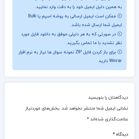
عنوان یک منبع جامع و کامل در زمینه حساب دیفرانسیل،
به همین دلیل ایمیل خود را به دقت وارد نمایید.
انتگرال و هندسه تحلیلی شناخته شده است.این کتاب
ممکن است ایمیل ارسالی به پوشه اسپم یا Bulk
به‌طور ویژه به جنبه‌های محاسباتی آنالیز ریاضی کلاسیک
ایمیل شما ارسال شده باشد.
می‌پردازد و تکنیک‌هایی مانند حد، مشتق و انتگرال را به
در صورتی که به هر دلیلی موفق به دانلود فایل مورد
صورت پیشرفته مورد بررسی قرار می‌دهد.
نظر نشدید با ما تماس بگیرید.
برای باز کردن فایل ZIP نمونه سوال ها نیاز به نرم افزار
نظرات کلی کاربران در مورد کتاب ریاضی عمومی 2
Winrar دارید.
مهدی نجفی خواه:
کاربران به طور کلی نظرات متفاوتی در مورد کتاب “ریاضی
عمومی 2” نوشته دکتر مهدی نجفی‌خواه دارند.برخی از
دیدگاهتان را بنویسید
کاربران این کتاب را به عنوان یک منبع آموزشی مفید و
نشانی ایمیل شما منتشر نخواهد شد.
بخش‌های موردنیاز
جامع در زمینه حساب دیفرانسیل، انتگرال و هندسه تحلیلی
می‌دانند و از تکنیک‌های پیشرفته‌ای که در آن آموزش داده
علامت‌گذاری شده‌اند
*
شده است، رضایت دارند.با این حال، برخی دیگر از کاربران
دیدگاه
*
به نقص‌هایی در برخی از فصل‌ها اشاره کرده‌اند و معتقدند