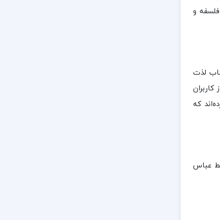
فلسفه و
تاب لذت
 کاربران
‌اند که
سط عباس