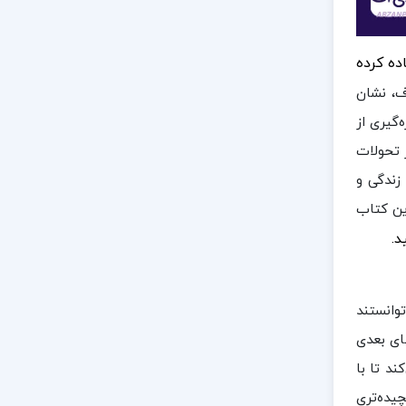
اده کرده
ف، نشان
گیری از
 تحولات
 زندگی و
ین کتاب
د.
وانستند
ای بعدی
ند تا با
یده‌تری