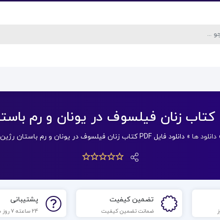
دانلود ها
»
دانلود فایل PDF کتاب زنان فیلسوف در یونان و رم باستان رژین پی یترا
تضمین کیفیت
پشتیبانی
ضمانت تضمین کیفیت
24 ساعته 7 روز هفته