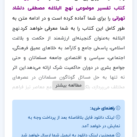
کتاب تفسیر موضوعی نهج البلاغه مصطفی دلشاد
تهرانی
را برای شما آماده کرده است
و در ادامه متن به
طور کامل این کتاب را به شما معرفی خواهد کرد.
نهج
البلاغه به‌عنوان گنجینه‌ای ارزشمند از حکمت و بلاغت
اسلامی، پاسخی جامع و کارآمد به خلاهای عمیق فرهنگی،
اجتماعی، سیاسی و اقتصادی جامعه مسلمانان و حتی
جوامع بشری در دوران حاکمیت شرک ارائه می‌دهد.این اثر
نه تنها به حل مسائل گوناگون مسلمانان در عصرهای
مطالعه بیشتر
مختلف می‌پردازد، بلکه الگویی برای جوامع معاصر نیز فراهم
می‌آورد تا در مواجهه با چالش‌های پیچیده، از تعالیم آن
بهره‌مند شوند.
در ادامه همراه
ارزان پی دی اف
باشید.
راهنمای خرید:
لینک دانلود فایل بلافاصله بعد از پرداخت وجه به
نقد و بررسی کتاب تفسیر موضوعی نهج البلاغه
نمایش در خواهد آمد.
مصطفی دلشاد تهرانی:
همچنین لینک دانلود به ایمیل شما ارسال خواهد شد