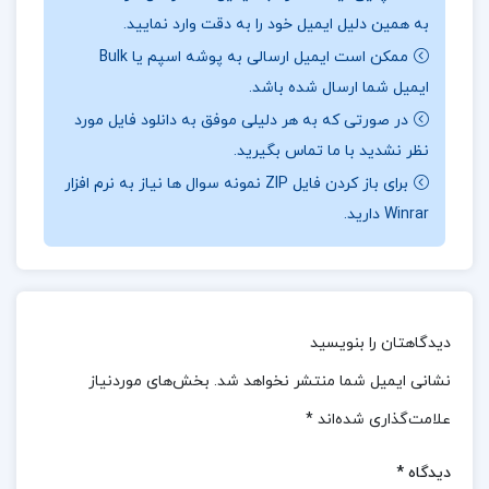
به همین دلیل ایمیل خود را به دقت وارد نمایید.
این کتاب با تحلیل و بررسی جامع مباحث گوناگون، ابزاری
ممکن است ایمیل ارسالی به پوشه اسپم یا Bulk
قدرتمند برای درک بهتر مفاهیم و ارزش‌های نهج البلاغه
ایمیل شما ارسال شده باشد.
فراهم می‌آورد.این اثر تلاش می‌کند تا خوانندگان را به
در صورتی که به هر دلیلی موفق به دانلود فایل مورد
سوی شناخت عمیق‌تر آموزه‌های نهج البلاغه هدایت کند و
نظر نشدید با ما تماس بگیرید.
راهکارهای عملی برای به‌کارگیری این آموزه‌ها در زندگی
برای باز کردن فایل ZIP نمونه سوال ها نیاز به نرم افزار
روزمره ارائه دهد.محتوای کتاب با دقت و ظرافت تدوین
Winrar دارید.
شده است تا نیازهای خوانندگان را در مواجهه با مسائل
متنوع فرهنگی، اجتماعی، اخلاقی و فردی پاسخ دهد.
نظرات کلی کاربران در مورد کتاب تفسیر موضوعی نهج
دیدگاهتان را بنویسید
البلاغه مصطفی دلشاد تهرانی:
نشانی ایمیل شما منتشر نخواهد شد.
بخش‌های موردنیاز
کتاب «تفسیر موضوعی نهج البلاغه» نوشته مصطفی
علامت‌گذاری شده‌اند
*
دلشاد تهرانی، بازخوردهای متفاوتی از کاربران دریافت کرده
دیدگاه
*
است.این کتاب به دلیل تحلیل جامع و رویکرد موضوعی به