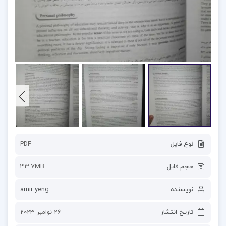
نوع فایل
PDF
حجم فایل
33.7MB
نویسنده
amir yeng
تاریخ انتشار
26 نوامبر 2023