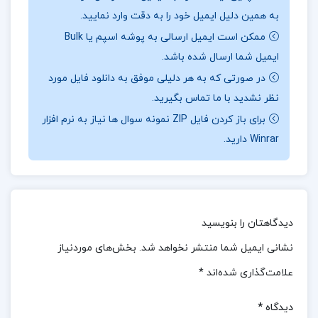
در سال‌های اخیر، رشد چشمگیر تعداد فارغ‌التحصیلان
به همین دلیل ایمیل خود را به دقت وارد نمایید.
مقاطع کارشناسی و تخصصی شدن روزافزون علوم انسانی،
ممکن است ایمیل ارسالی به پوشه اسپم یا Bulk
رقابت شدیدی در آزمون‌های کارشناسی ارشد به وجود
ایمیل شما ارسال شده باشد.
آورده است.این امر نه تنها نیاز به منابع آموزشی جامع‌تر
در صورتی که به هر دلیلی موفق به دانلود فایل مورد
و کاربردی‌تر را برجسته ساخته، بلکه ضرورت تألیف
نظر نشدید با ما تماس بگیرید.
کتاب‌هایی هدفمند و تخصصی برای کمک به دانشجویان و
برای باز کردن فایل ZIP نمونه سوال ها نیاز به نرم افزار
داوطلبان را نیز بیش از پیش آشکار کرده است.
Winrar دارید.
نظرات کلی کاربران در مورد کتاب زبان تخصصی ویژه
علوم تربیتی مدرسان شریف:
دیدگاهتان را بنویسید
کتاب «زبان تخصصی ویژه علوم تربیتی» از انتشارات
نشانی ایمیل شما منتشر نخواهد شد.
بخش‌های موردنیاز
مدرسان شریف، به‌طور کلی بازخوردهای مثبتی از سوی
کاربران دریافت کرده است.بسیاری از دانشجویان و
علامت‌گذاری شده‌اند
*
داوطلبان آزمون کارشناسی ارشد این کتاب را به دلیل
دیدگاه
*