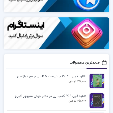
UNIT 2 :
computers characteristics
UNIT 3 :
Hardware and Software
UNIT 4 :
جدیدترین محصولات
computers make the world smaller and smarter
دانلود فایل PDF کتاب زیست شناسی جامع دوازدهم
و …
25,000 تومان
زبان تخصصی کامپیوتر مهدی یوسف خانی
دانلود فایل PDF کتاب زن در تئاتر جهان منوچهر اکبرلو
25,000 تومان
دانلود pdf کتاب زبان تخصصی رشته کامپیوتر مهدی