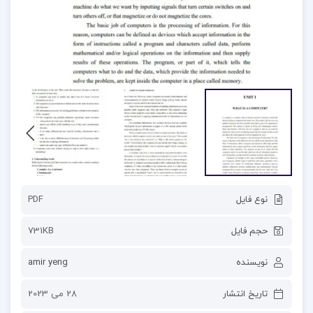
نوع فایل
PDF
حجم فایل
731KB
نویسنده
amir yeng
تاریخ انتشار
28 می 2023