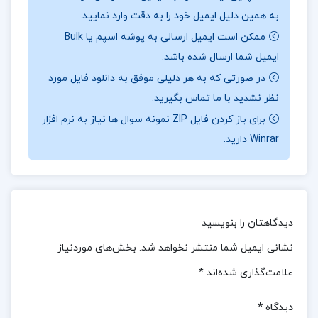
به همین دلیل ایمیل خود را به دقت وارد نمایید.
کتاب زبان تخصصی (رشته کامپیوتر) نوشته مهدی
ممکن است ایمیل ارسالی به پوشه اسپم یا Bulk
یوسف خانی با تمرکز بر واژگان و اصطلاحات تخصصی
ایمیل شما ارسال شده باشد.
مرتبط با رشته کامپیوتر، به دانشجویان این حوزه کمک
در صورتی که به هر دلیلی موفق به دانلود فایل مورد
می‌کند تا مهارت‌های زبان انگلیسی خود را بهبود
نظر نشدید با ما تماس بگیرید.
بخشند.این کتاب با ارائه متون تخصصی و تمرین‌های
برای باز کردن فایل ZIP نمونه سوال ها نیاز به نرم افزار
کاربردی، درک عمیقی از مفاهیم فنی و علمی به
Winrar دارید.
دانشجویان می‌دهد.با این حال، کتاب ممکن است برای
افرادی که به سطح پیشرفته زبان تخصصی نیاز دارند،
نیاز به تکمیل با منابع دیگر داشته باشد.
دیدگاهتان را بنویسید
نظرات کلی کاربران در مورد کتاب زبان تخصصی (رشته
نشانی ایمیل شما منتشر نخواهد شد.
بخش‌های موردنیاز
کامپیوتر) مهدی یوسف خانی:
علامت‌گذاری شده‌اند
*
کتاب «زبان تخصصی (رشته کامپیوتر)» نوشتهٔ مهدی
دیدگاه
*