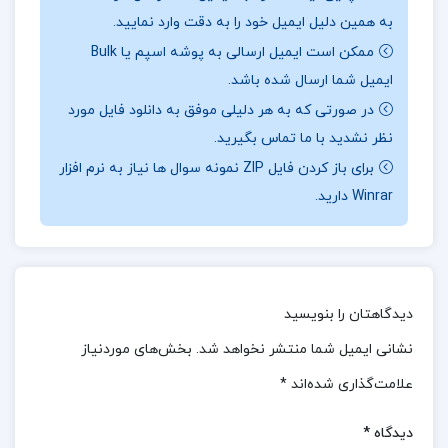
نقد و بررسی کتاب تفسیر موضوعی قرآن کریم جمعی
به همین دلیل ایمیل خود را به دقت وارد نمایید.
از نویسندگان + قابل سرچ:
ممکن است ایمیل ارسالی به پوشه اسپم یا Bulk
ایمیل شما ارسال شده باشد.
به این رویکرد گاهی روش تشریح توحیدی یا روش
در صورتی که به هر دلیلی موفق به دانلود فایل مورد
تقطیعی نیز گفته می‌شود.دلیل این نام‌گذاری آن است که
نظر نشدید با ما تماس بگیرید.
در تفسیر موضوعی، مفسر ناچار است آیات مرتبط با یک
برای باز کردن فایل ZIP نمونه سوال ها نیاز به نرم افزار
موضوع خاص را از بخش‌های مختلف قرآن جدا کند و با
Winrar دارید.
تحلیل و بررسی آن‌ها به شکلی منسجم، به یک دیدگاه
جامع و واحد دست یابد.این فرآیند مستلزم آن است که
میان تجربه‌های انسانی و مفاهیم قرآنی ارتباطی عمیق و
دیدگاهتان را بنویسید
پویا برقرار شود تا نتایج حاصله هم از نظر عقلی و هم از
نشانی ایمیل شما منتشر نخواهد شد.
بخش‌های موردنیاز
نظر قرآنی معتبر باشند.
علامت‌گذاری شده‌اند
*
نظرات کلی کاربران در مورد کتاب تفسیر موضوعی قرآن
کریم جمعی از نویسندگان + قابل سرچ:
دیدگاه
*