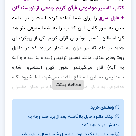
کتاب تفسیر موضوعی قرآن کریم جمعی از نویسندگان
+ قابل سرچ
را برای شما آماده کرده است
و در ادامه
متن به طور کامل این کتاب را به شما معرفی خواهد
کرد.
اصطلاح تفسیر موضوعی قرآن کریم یکی از رویکردهای
جدید در علم تفسیر قرآن به شمار می‌رود که در مقابل
روش‌های سنتی مانند تفسیر ترتیبی (سوره به سوره و آیه
به آیه) قرار می‌گیرد.در متون کهن اسلامی، اشاره
مستقیمی به این اصطلاح یافت نمی‌شود، اما شیوه نگاه
مطالعه بیشتر
موضوعی به برخی مباحث قرآنی همواره در میان مفسران
رایج بوده است.نمونه بارز آن، تفسیر آیات الأحکام است
که مفسران بر اساس موضوع خاصی همچون احکام فقهی
راهنمای خرید:
در ادامه همراه
ارزان
به بررسی آیات مرتبط پرداخته‌اند.
لینک دانلود فایل بلافاصله بعد از پرداخت وجه به
نمایش در خواهد آمد.
پی دی اف
باشید.
همچنین لینک دانلود به ایمیل شما ارسال خواهد شد