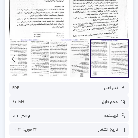
نوع فایل
PDF
حجم فایل
60.1MB
نویسنده
amir yeng
تاریخ انتشار
22 فوریه 2023