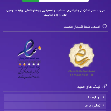
برای با خبر شدن از جدیدترین مطالب و همچنین پیشنهادهای ویژه ما ایمیل
Pdf کتاب تفسیر موضوعی قرآن پیام نور
خود را وارد نمایید.
کتاب پیشنهادی📚
اعتماد شما افتخار ماست
دانلود فایل PDF کتاب آسیب شناسی اجتماعی
هدایت الله ستوده
دانلود فایل PDF کتاب منطق کاربردی علی اصغر
خندان
دانلود فایل PDF كتاب شيمي دهم مبتكران ويژه
لینک های مفید
كنكور 1402 جلد ١ بهمن بازرگان
درباره ما
تماس با ما