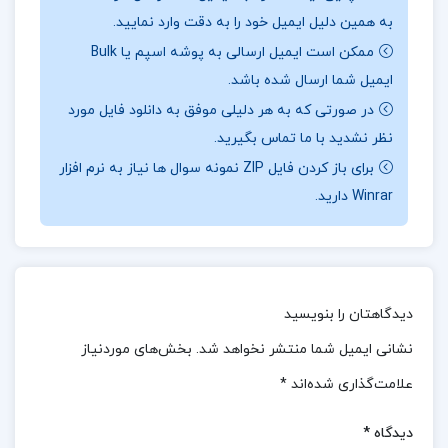
به همین دلیل ایمیل خود را به دقت وارد نمایید.
کتاب «نظریه‌ی جامعه‌شناسی در دوران معاصر» به طور
ممکن است ایمیل ارسالی به پوشه اسپم یا Bulk
جامع به بررسی نظریه‌پردازان اصلی جامعه‌شناسی و
ایمیل شما ارسال شده باشد.
رویکردهای نظری از بنیانگذاران کلاسیک تا به امروز
در صورتی که به هر دلیلی موفق به دانلود فایل مورد
می‌پردازد.جورج ریتزر و جفری استپنیسکی، نویسندگان این
نظر نشدید با ما تماس بگیرید.
کتاب، با تحقیقاتی به‌روز شده در آخرین ویرایش، تلاش
برای باز کردن فایل ZIP نمونه سوال ها نیاز به نرم افزار
کرده‌اند تا نظریه‌پردازان و مکاتب فکری مختلف را به
Winrar دارید.
شیوه‌ای جامع و قابل فهم به یکدیگر متصل کنند.این کتاب
با ارائه دیدگاهی تلفیقی از نظریه‌های جامعه‌شناسی، به
دانشجویان و علاقه‌مندان به این حوزه، فرصتی منحصر به
دیدگاهتان را بنویسید
فرد برای درک بهتر روندها و تحولات نظریه‌های
جامعه‌شناسی فراهم می‌آورد.ریتزر و استپنیسکی در این
نشانی ایمیل شما منتشر نخواهد شد.
بخش‌های موردنیاز
اثر، بسیاری از نظریه‌پردازان برجسته و مکاتب فکری مختلف
علامت‌گذاری شده‌اند
*
را تحت عناوین گسترده‌ای دسته‌بندی کرده و به طور مفصل
دیدگاه
*
به تحلیل و بررسی آن‌ها پرداخته‌اند.