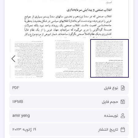
نوع فایل
PDF
حجم فایل
114MB
نویسنده
amir yeng
تاریخ انتشار
19 ژانویه 2023