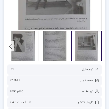
نوع فایل
PDF
حجم فایل
13.9MB
نویسنده
amir yeng
تاریخ انتشار
19 آگوست 2022