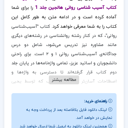
کتاب آسیب شناسی روانی هالجین جلد 1
را برای شما
آماده کرده است و در ادامه متن به طور کامل این
کتاب را به شما معرفی خواهد کرد.
کتاب “آسیب‌شناسی
روانی”، که در کنار رشته روانشناسی در رشته‌های دیگری
مانند مشاوره نیز تدریس می‌شود، شامل دو درس
جداگانه‌ی آسیب‌شناسی روانی ۱ و ۲ است. برای راحتی
دانشجویان و اساتید عزیز، تمامی واژه‌نامه‌ها در پایان جلد
دوم کتاب قرار گرفته‌اند تا دسترسی به واژه‌ها و
مطالعه بیشتر
اصطلاحات آسان‌تر باشد. این کتاب که توسط یحیی
سیدمحمدی ترجمه شده، با استفاده از الگوی زیستی-
روانی-اجتماعی، یک رویکرد یکپارچه را در درمان اختلالات
راهنمای خرید:
روانی حفظ کرده و نشان می‌دهد که چگونه این اختلالات
لینک دانلود فایل بلافاصله بعد از پرداخت وجه به
نمایش در خواهد آمد.
در طول زندگی تغییر و تحول می‌یابند. کتاب در دو جلد به
همچنین لینک دانلود به ایمیل شما ارسال خواهد شد
فارسی ترجمه شده است تا به صورت جداگانه به