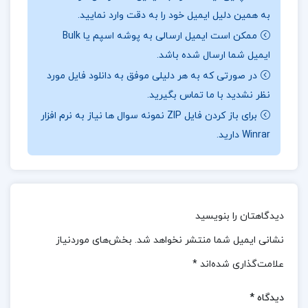
به همین دلیل ایمیل خود را به دقت وارد نمایید.
آسیب‌شناسی روانی ۱ و ۲ پرداخته شود و دانشجویان
ممکن است ایمیل ارسالی به پوشه اسپم یا Bulk
رشته‌های دیگر نیز که تنها یک درس آسیب‌شناسی روانی
ایمیل شما ارسال شده باشد.
دارند می‌توانند از آن بهره‌مند شوند. این کتاب با دیدی
در صورتی که به هر دلیلی موفق به دانلود فایل مورد
جامع و دقیق به بررسی مباحث مختلف آسیب‌شناسی
نظر نشدید با ما تماس بگیرید.
روانی می‌پردازد و به دانشجویان کمک می‌کند تا با مفاهیم
برای باز کردن فایل ZIP نمونه سوال ها نیاز به نرم افزار
پیچیده این حوزه آشنا شوند و بتوانند از این دانش در
Winrar دارید.
زندگی حرفه‌ای خود بهره‌برداری کنند.. به طور کلی، کتاب
“آسیب‌شناسی روانی” یکی از منابع ارزشمند در حوزه
روانشناسی و مشاوره است که با توجه به نیازهای
دیدگاهتان را بنویسید
آموزشی و پژوهشی دانشجویان و اساتید، به نحوی کارآمد
و قابل استفاده تدوین شده است.
در ادامه همراه
ارزان پی
نشانی ایمیل شما منتشر نخواهد شد.
بخش‌های موردنیاز
دی اف
باشید.
علامت‌گذاری شده‌اند
*
نقد و بررسی کتاب آسیب شناسی روانی هالجین جلد 1:
دیدگاه
*