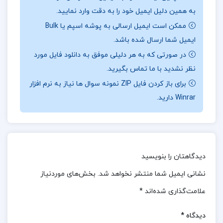
به همین دلیل ایمیل خود را به دقت وارد نمایید.
مهارت‌های خود را ارتقاء دهند و در ارائه خدمات بهداشتی
ممکن است ایمیل ارسالی به پوشه اسپم یا Bulk
و پرستاری بهتر و موثرتر عمل کنند. این کتاب، ابزاری
ایمیل شما ارسال شده باشد.
قدرتمند برای آموزش و تقویت مهارت‌های حرفه‌ای در این
در صورتی که به هر دلیلی موفق به دانلود فایل مورد
در ادامه همراه
ارزان پی دی اف
باشید.
زمینه است.
نظر نشدید با ما تماس بگیرید.
برای باز کردن فایل ZIP نمونه سوال ها نیاز به نرم افزار
نقد و بررسی کتاب پرستاری و بهداشت مادران و نوزادان
Winrar دارید.
میترا ذوالفقاری:
علاوه بر مباحث علمی و نظری، این کتاب شامل بخش‌هایی
است که به ارائه تمرین‌ها و آزمون‌های متعدد می‌پردازد.
دیدگاهتان را بنویسید
این تمرین‌ها به دانشجویان کمک می‌کنند تا مفاهیم را
بهتر درک کرده و برای آزمون‌های تئوری و عملی آماده‌تر
نشانی ایمیل شما منتشر نخواهد شد.
بخش‌های موردنیاز
شوند. کتاب با ارائه توضیحات جامع در هر فصل، به همراه
علامت‌گذاری شده‌اند
*
نمودارها و جداول آموزشی، دانشجویان را قادر می‌سازد تا
دیدگاه
*
اطلاعات را به صورت تصویری و مفهومی بهتر به خاطر