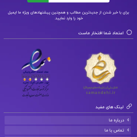
فصل 3 : لقاح و رشد و تکامل جنینی
برای با خبر شدن از جدیدترین مطالب و همچنین پیشنهادهای ویژه ما ایمیل
خود را وارد نمایید.
فصل 4 : تشخیص حاملگی
فصل 5 : تغییرات فیزیولوژیک دوران بارداری
اعتماد شما افتخار ماست
فصل 6 : ناراحتی جزئی دوران بارداری
و…
بخش دوم: موارد غیر طبیعی یا موارد آسیب پذیری
فصل 16 : وضعیت های پرخطر
فصل 17 : خونریزی های دوران بارداری و توجهات
پرستاری
فصل 18 : بیماری های داخلی و جراحی در دوران
لینک های مفید
بارداری
درباره ما
فصل 19 : حاملی های چندقلو و چند قلویی
تماس با ما
فصل 20 : اختلالات جفت، پرده های جنینی و مایع