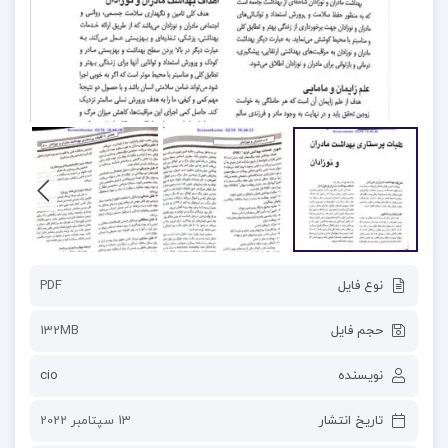
نوع فایل
PDF
حجم فایل
132MB
نویسنده
cio
تاریخ انتشار
13 سپتامبر 2022