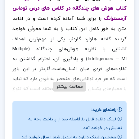
کتاب هوش های چندگانه در کلاس های درس توماس
آرمسترانگ
را برای شما آماده کرده است و در ادامه
متن به طور کامل این کتاب را به شما معرفی خواهد
کرد.
به گفته هاوارد گاردنر، یکی از مهم‌ترین اهداف
آشنایی با نظریه هوش‌های چندگانه (Multiple
Intelligences – MI) و یادگیری آن، احترام گذاشتن به
تفاوت‌های فردی میان انسان‌هاست.گاردنر بر این باور
است که هر فرد توانایی‌های منحصر به فردی دارد که نباید
مطالعه بیشتر
با معیارهای یکسان سنجیده شود.او معتقد است که تنوع
در توانایی‌های شناختی انسان‌ها، بخشی حیاتی از طبیعت
آن‌هاست و باید در فرآیندهای آموزشی و تربیتی مورد
راهنمای خرید:
در ادامه همراه
ارزان پی دی اف
باشید.
توجه قرار گیرد.
لینک دانلود فایل بلافاصله بعد از پرداخت وجه به
نمایش در خواهد آمد.
نقد و بررسی کتاب هوش های چندگانه در کلاس های
همچنین لینک دانلود به ایمیل شما ارسال خواهد شد