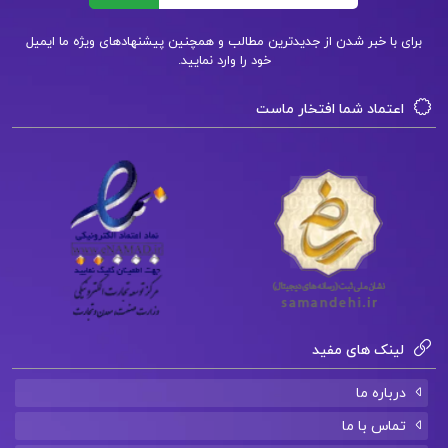
دانلود کتاب هوش های چندگانه در کلاس های درس
برای با خبر شدن از جدیدترین مطالب و همچنین پیشنهادهای ویژه ما ایمیل
خود را وارد نمایید.
کتاب پیشنهادی📚
اعتماد شما افتخار ماست
دانلود فایل PDF کتاب هرگز سازش نکنید کریس
واس
دانلود فایل PDF کتاب میگ میگ زیست یازدهم
فردین جوادی
دانلود فایل PDF کتاب زمینی نو اکهارت تول
لینک های مفید
درباره ما
تماس با ما