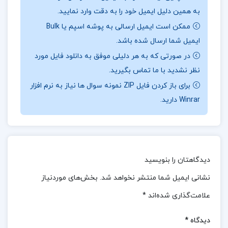
درس توماس آرمسترانگ:
به همین دلیل ایمیل خود را به دقت وارد نمایید.
ممکن است ایمیل ارسالی به پوشه اسپم یا Bulk
کتاب “هوش‌های چندگانه در کلاس‌های درس” نوشته
ایمیل شما ارسال شده باشد.
توماس آرمسترانگ، به‌طور کلی با استقبال بسیار خوبی
در صورتی که به هر دلیلی موفق به دانلود فایل مورد
روبرو شده است. این کتاب به‌طور مشخص به معلمان و
نظر نشدید با ما تماس بگیرید.
مربیان کمک می‌کند تا با استفاده از هوش‌های
برای باز کردن فایل ZIP نمونه سوال ها نیاز به نرم افزار
چندگانه، توجه و توانایی‌های هر یک از دانش‌آموزان خود
Winrar دارید.
را بهتر بشناسند و توسعه دهند.
نظرات کلی کاربران در مورد کتاب هوش های چندگانه
در کلاس های درس توماس آرمسترانگ:
دیدگاهتان را بنویسید
نشانی ایمیل شما منتشر نخواهد شد.
بخش‌های موردنیاز
کتاب “هوش‌های چندگانه در کلاس‌های درس” نوشته
علامت‌گذاری شده‌اند
*
توماس آرمسترانگ بازخوردهای مثبتی از سوی کاربران
دریافت کرده است.بسیاری از خوانندگان این کتاب را به
دیدگاه
*