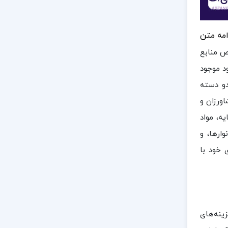
امه متن
ص منابع
د موجود
دو دسته
ورزان و
یه، مواد
ارها، و
 خود با
ینه‌های