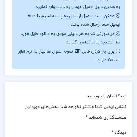
به همین دلیل ایمیل خود را به دقت وارد نمایید.
می‌پردازد که هر یک از این بخش‌ها دارای اهمیت ویژه‌ای
ممکن است ایمیل ارسالی به پوشه اسپم یا Bulk
در فهم عمیق‌تر و جامع‌تر از این موضوع است.توضیح
ایمیل شما ارسال شده باشد.
بنیادین مفاهیم مرتبط با تربیت اسلامی اختصاص دارد.در
در صورتی که به هر دلیلی موفق به دانلود فایل مورد
این قسمت، ماهیت و اصول پایه‌ای تربیت اسلامی به طور
نظر نشدید با ما تماس بگیرید.
دقیق تبیین می‌شود و تلاش می‌شود تا با ارائه تعاریف
برای باز کردن فایل ZIP نمونه سوال ها نیاز به نرم افزار
روشن و مستند، چارچوب نظری روشنی برای خوانندگان
Winrar دارید.
ایجاد شود.این مباحث به درک بهتر فلسفه و اهداف
تربیتی اسلام کمک می‌کند و به عنوان پایه‌ای برای
بخش‌های دیگر عمل می‌کند.این ساختار جامع، جلد دوم
دیدگاهتان را بنویسید
کتاب را به منبعی ارزشمند برای پژوهشگران، مربیان و
علاقه‌مندان به مباحث تربیتی تبدیل کرده است و راهنمایی
نشانی ایمیل شما منتشر نخواهد شد.
بخش‌های موردنیاز
عملی و نظری برای بهبود فرآیندهای تربیتی در جامعه
علامت‌گذاری شده‌اند
*
اسلامی ارائه می‌دهد.
دیدگاه
*