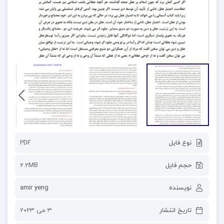
نوع فایل
PDF
حجم فایل
2.2MB
نویسنده
amir yeng
تاریخ انتشار
3 می 2023