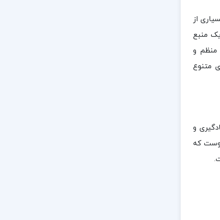
یاری از
یک منبع
 منظم و
ی متنوع
دگیری و
اوست که
.