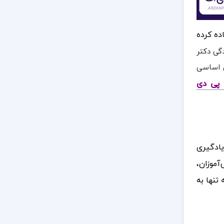
اده کرده
گی دکتر
ش اساسی
ن پی دی
یادگیری
موزان،
تنها به