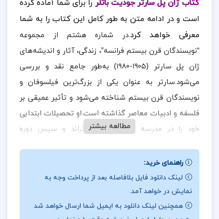
کتاب ژان پل سارتر جودیت باتلر
را برای شما آماده کرده
است و در ادامه متن به طور کامل این کتاب را به شما
معرفی خواهد کرد.
در شماره هشتم از مجموعه
“نویسندگان قرن بیستم فرانسه”، زندگی، آثار و اندیشه‌های
ژان پل سارتر (۱۹۰۵-۱۹۸۰) به‌طور جامع نقد و بررسی
می‌شود.سارتر به عنوان یکی از بزرگ‌ترین فیلسوفان و
نویسندگان قرن بیستم شناخته می‌شود و تأثیر عمیقی بر
فلسفه و ادبیات معاصر گذاشته است.او تحصیلات ابتدایی
مطالعه بیشتر
خود را در مدرسه هانری چهارم گذراند و سپس دوره
دانشسرای عالی را در رشته فلسفه به پایان رساند.پس از
آن، با سمت استادی به تدوین فلسفه اهتمام ورزید و به
راهنمای خرید:
در ادامه
تدریس و پژوهش در این زمینه پرداخت.
لینک دانلود فایل بلافاصله بعد از پرداخت وجه به
نمایش در خواهد آمد.
همراه
ارزان پی دی اف
باشید.
همچنین لینک دانلود به ایمیل شما ارسال خواهد شد
نقد و بررسی کتاب ژان پل سارتر جودیت باتلر: