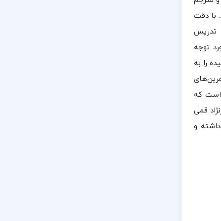
 و مترجم
 با دقت
ر تدریس
رد توجه
ه را به
مرین‌های
 است که
نژاد قمی
داشته و