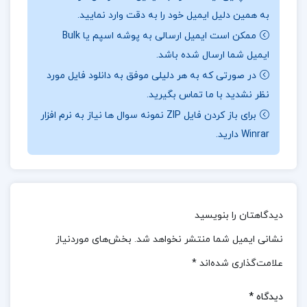
به همین دلیل ایمیل خود را به دقت وارد نمایید.
نقد و بررسی کتاب
حسابداری میانه 1 مهدی مشکی:
ممکن است ایمیل ارسالی به پوشه اسپم یا Bulk
ایمیل شما ارسال شده باشد.
در تدوین این کتاب، تلاش شده است تا با رعایت دقیق
در صورتی که به هر دلیلی موفق به دانلود فایل مورد
سیاست‌های کتاب‌محوری دانشگاه، اهداف و سیستم
نظر نشدید با ما تماس بگیرید.
آموزشی دانشگاهی به‌طور کامل مورد توجه قرار
برای باز کردن فایل ZIP نمونه سوال ها نیاز به نرم افزار
گیرد.نویسندگان با طرح مثال‌های گوناگون و ارائه
Winrar دارید.
توضیحات جامع و کاربردی،مطالب را به گونه‌ای واضح و
قابل درک بیان کرده‌اند.این رویکرد به دانشجویان کمک
می‌کند تا بتوانند به بهترین شکل ممکن از مطالب کتاب
بهره‌مند شوند و مفاهیم را به‌طور کامل درک کنند.در این
دیدگاهتان را بنویسید
کتاب، علاوه بر ارائه تئوری‌ها و مباحث علمی، تمرین‌ها و
نشانی ایمیل شما منتشر نخواهد شد.
بخش‌های موردنیاز
فعالیت‌های عملی نیز گنجانده شده است تا دانشجویان
علامت‌گذاری شده‌اند
*
بتوانند آموخته‌های خود را در عمل به‌کار بگیرند و
دیدگاه
*
مهارت‌های عملی خود را ارتقاء دهند.هر فصل از کتاب