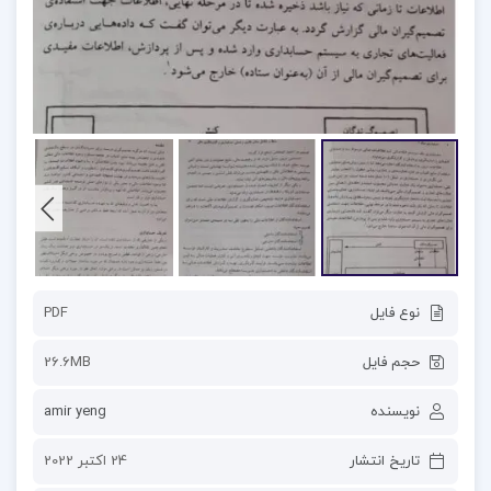
نوع فایل
PDF
حجم فایل
26.6MB
نویسنده
amir yeng
تاریخ انتشار
24 اکتبر 2022