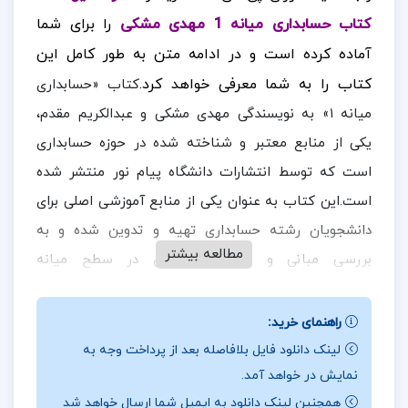
کتاب حسابداری میانه 1 مهدی مشکی
را برای شما
آماده کرده است و در ادامه متن به طور کامل این
کتاب را به شما معرفی خواهد کرد.
کتاب «حسابداری
میانه ۱» به نویسندگی مهدی مشکی و عبدالکریم مقدم،
یکی از منابع معتبر و شناخته شده در حوزه حسابداری
است که توسط انتشارات دانشگاه پیام نور منتشر شده
است.این کتاب به عنوان یکی از منابع آموزشی اصلی برای
دانشجویان رشته حسابداری تهیه و تدوین شده و به
مطالعه بیشتر
بررسی مبانی و اصول حسابداری در سطح میانه
می‌پردازد.این کتاب به عنوان یک منبع ارزشمند،نه تنها
برای دانشجویان،بلکه برای اساتید و حرفه‌ای‌های حوزه
راهنمای خرید:
حسابداری نیز مفید است و می‌تواند به عنوان یک راهنمای
لینک دانلود فایل بلافاصله بعد از پرداخت وجه به
نمایش در خواهد آمد.
کامل در فرآیند تدریس و یادگیری مورد استفاده قرار
همچنین لینک دانلود به ایمیل شما ارسال خواهد شد
گیرد.
در ادامه همراه
ارزان پی دی اف
باشید.