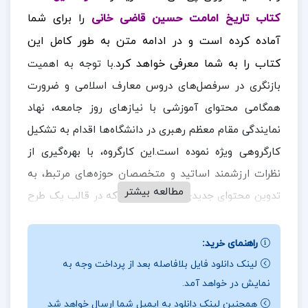
کتاب تاریخ امامت حسین قاضی خانی
را برای شما
آماده کرده است
و در ادامه متن به طور کامل این
کتاب را به شما معرفی خواهد کرد.
با توجه به اهمیت
بازنگری در سرفصل‌های دروس معارف اسلامی و ضرورت
همگامی محتوای آموزشی با نیازهای روز جامعه، نهاد
نمایندگی مقام معظم رهبری در دانشگاه‌ها اقدام به تشکیل
کارگروهی ویژه نموده است.این کارگروه، با بهره‌گیری از
نظرات ارزشمند اساتید و متخصصان حوزه‌های مرتبط، به
مطالعه بیشتر
تدوین محتوای جدیدی پرداخته است که در قالب یک طرح
در ادامه همراه
ارزان پی
تحول کوتاه‌مدت ارائه شده است.
دی اف
باشید.
راهنمای خرید:
لینک دانلود فایل بلافاصله بعد از پرداخت وجه به
نقد و بررسی کتاب تاریخ امامت حسین قاضی خانی:
نمایش در خواهد آمد.
همچنین لینک دانلود به ایمیل شما ارسال خواهد شد
یکی از مهم‌ترین عناوین جدید طراحی‌شده در طرح تحول