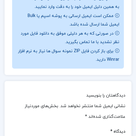
به همین دلیل ایمیل خود را به دقت وارد نمایید.
دروس معارف، کتاب ارزشمند تاریخ امامت است.این اثر با
ممکن است ایمیل ارسالی به پوشه اسپم یا Bulk
هدف افزایش دانش و آگاهی دانشجویان در زمینه تاریخ
ایمیل شما ارسال شده باشد.
امامت و درک بهتر جایگاه امامان معصوم (ع) در تاریخ
در صورتی که به هر دلیلی موفق به دانلود فایل مورد
اسلام تدوین شده است.در این کتاب، تلاش شده تا
نظر نشدید با ما تماس بگیرید.
نقش‌های تأثیرگذار این بزرگان در شکل‌گیری تمدن اسلامی
برای باز کردن فایل ZIP نمونه سوال ها نیاز به نرم افزار
و تحولات کلیدی تاریخ مورد بررسی قرار گیرد.این اثر با
Winrar دارید.
پوشش جنبه‌های گوناگون تاریخی، اجتماعی و دینی مرتبط
با امامت، جایگاه ویژه‌ای در میان منابع مطالعاتی معارف
اسلامی دارد و مطالعه آن می‌تواند گامی موثر در تقویت
دیدگاهتان را بنویسید
فهم دینی و تاریخی دانشجویان باشد.
نشانی ایمیل شما منتشر نخواهد شد.
بخش‌های موردنیاز
نظرات کلی کاربران در مورد کتاب تاریخ امامت حسین
علامت‌گذاری شده‌اند
*
قاضی خانی:
دیدگاه
*
کتاب تاریخ امامت نوشته دکتر حسین قاضی خانی