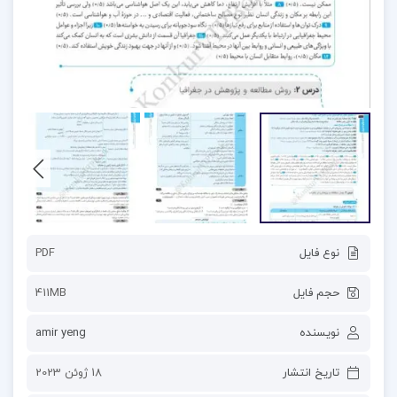
نوع فایل
PDF
حجم فایل
411MB
نویسنده
amir yeng
تاریخ انتشار
18 ژوئن 2023