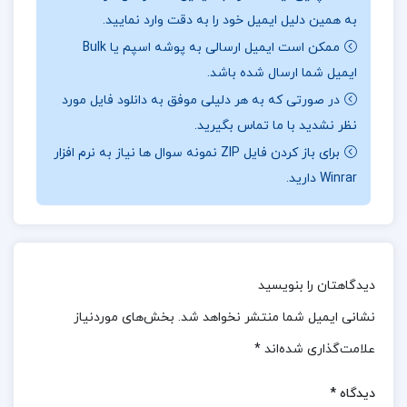
به همین دلیل ایمیل خود را به دقت وارد نمایید.
شده تا نیازهای آموزشی آن‌ها را با دقت و جزئیات
ممکن است ایمیل ارسالی به پوشه اسپم یا Bulk
پوشش دهد.این کتاب شامل پاسخ‌های تشریحی برای
ایمیل شما ارسال شده باشد.
طیف گسترده‌ای از دروس پایه‌ای و تخصصی است، از جمله
در صورتی که به هر دلیلی موفق به دانلود فایل مورد
ریاضی، فیزیک، زیست‌شناسی، دین و زندگی، فارسی،
نظر نشدید با ما تماس بگیرید.
شیمی، انگلیسی، نگارش، جغرافیا، عربی، آمادگی دفاعی و
برای باز کردن فایل ZIP نمونه سوال ها نیاز به نرم افزار
آزمایشگاه علوم تجربی.این کتاب انتخابی ایده‌آل برای
Winrar دارید.
دانش‌آموزانی است که به دنبال منابعی کامل و مؤثر برای
یادگیری دروس و آمادگی برای آزمون‌های پیش‌رو
هستند.مطالعه آن می‌تواند پایه‌ای محکم برای موفقیت
دیدگاهتان را بنویسید
تحصیلی و دستیابی به اهداف آموزشی دانش‌آموزان
فراهم کند.
نشانی ایمیل شما منتشر نخواهد شد.
بخش‌های موردنیاز
علامت‌گذاری شده‌اند
*
نظرات کلی کاربران در مورد کتاب دروس طلایی دهم
تجربی کاگو:
دیدگاه
*