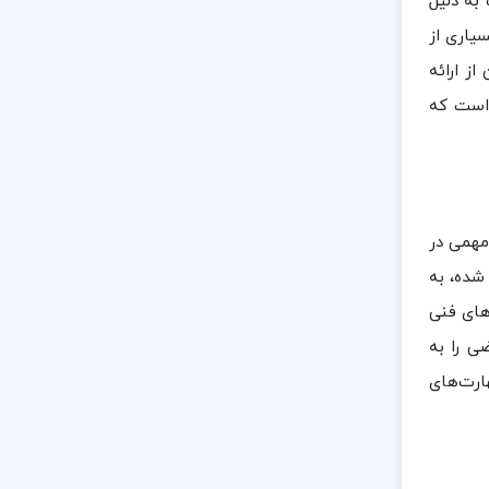
ب به دلیل
یاری از
ز ارائه
 است که
زه ریاضیات است که با تألیف کتاب «ریاضیات عمومی ۲» نقش مهمی در
شده، به
های فنی
ی را به
هارت‌های