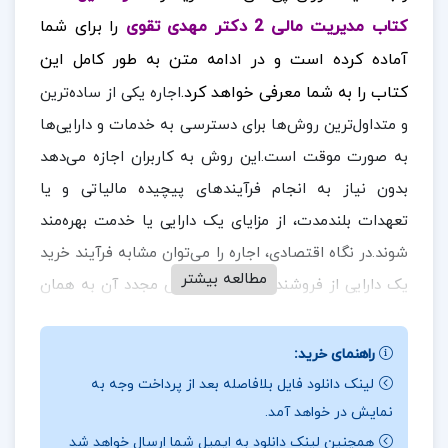
کتاب مدیریت مالی 2 دکتر مهدی تقوی
را برای شما
آماده کرده است
و در ادامه متن به طور کامل این
کتاب را به شما معرفی خواهد کرد.
اجاره یکی از ساده‌ترین
و متداول‌ترین روش‌ها برای دسترسی به خدمات و دارایی‌ها
به صورت موقت است.این روش به کاربران اجازه می‌دهد
بدون نیاز به انجام فرآیندهای پیچیده مالیاتی و یا
تعهدات بلندمدت، از مزایای یک دارایی یا خدمت بهره‌مند
شوند.در نگاه اقتصادی، اجاره را می‌توان مشابه فرآیند خرید
مطالعه بیشتر
یک دارایی از فروشنده و سپس فروش مجدد آن به همان
فروشنده با قیمتی از پیش تعیین‌شده دانست،اما با این
تفاوت که در اجاره، مالکیت دارایی به اجاره‌کننده منتقل
راهنمای خرید:
نمی‌شود، بلکه تنها حق استفاده از آن برای دوره‌ای مشخص
لینک دانلود فایل بلافاصله بعد از پرداخت وجه به
نمایش در خواهد آمد.
در ادامه همراه
ارزان پی دی اف
باشید.
فراهم می‌شود.
همچنین لینک دانلود به ایمیل شما ارسال خواهد شد