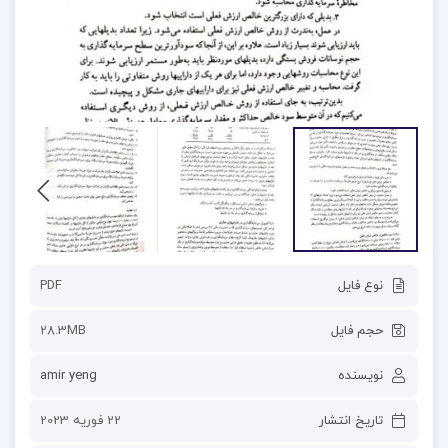
نوع فایل
PDF
حجم فایل
28.3MB
نویسنده
amir yeng
تاریخ انتشار
22 فوریه 2023