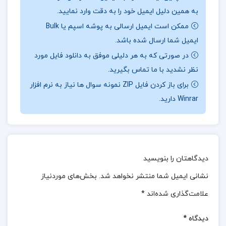
نقد و بررسی کتاب
مدیریت مالی 2 دکتر مهدی تقوی:
به همین دلیل ایمیل خود را به دقت وارد نمایید.
ممکن است ایمیل ارسالی به پوشه اسپم یا Bulk
کتاب «مدیریت مالی ۲» نوشته دکتر مهدی تقوی، یکی از
ایمیل شما ارسال شده باشد.
آثار برجسته و اساسی در زمینه مدیریت مالی به شمار
در صورتی که به هر دلیلی موفق به دانلود فایل مورد
می‌آید که به طور ویژه برای دانشجویان، پژوهشگران و
نظر نشدید با ما تماس بگیرید.
علاقه‌مندان به این حوزه طراحی شده است.این کتاب با
برای باز کردن فایل ZIP نمونه سوال ها نیاز به نرم افزار
رویکردی جامع و علمی به بررسی و تحلیل موضوعات
Winrar دارید.
پیشرفته در مدیریت مالی پرداخته و تلاش می‌کند تا
خوانندگان را با مفاهیم کلیدی و ابزارهای کاربردی این حوزه
آشنا کند.
دیدگاهتان را بنویسید
نظرات کلی کاربران در مورد کتاب
مدیریت مالی 2 دکتر
نشانی ایمیل شما منتشر نخواهد شد.
بخش‌های موردنیاز
مهدی تقوی:
علامت‌گذاری شده‌اند
*
کتاب «مدیریت مالی ۲» نوشته دکتر مهدی تقوی به طور
دیدگاه
*
کلی بازخوردهای مثبتی از سوی کاربران دریافت کرده