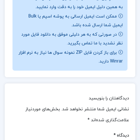
نقد و بررسی کتاب ورزش برای کودکان و نونهالان
به همین دلیل ایمیل خود را به دقت وارد نمایید.
ابوالفضل فراهانی:
ممکن است ایمیل ارسالی به پوشه اسپم یا Bulk
ایمیل شما ارسال شده باشد.
این کتاب به طور جامع به تحلیل و بررسی مفهوم بازی و
در صورتی که به هر دلیلی موفق به دانلود فایل مورد
اصول اساسی مرتبط با آن پرداخته و اهمیت بازی را در
نظر نشدید با ما تماس بگیرید.
رشد و تکامل کودکان برجسته می‌سازد.نویسنده ضمن
برای باز کردن فایل ZIP نمونه سوال ها نیاز به نرم افزار
تشریح مفاهیم و کلیات بازی، به فواید گسترده‌ای که
Winrar دارید.
بازی‌های گوناگون در جنبه‌های مختلف رشد جسمی، ذهنی
و عاطفی کودکان دارند، می‌پردازد.در این اثر، بازی‌ها به
عنوان یک ابزار آموزشی و تربیتی قدرتمند مورد بررسی قرار
دیدگاهتان را بنویسید
گرفته و تاثیرات آن بر خلاقیت، تمرکز و مهارت‌های
اجتماعی کودکان برجسته می‌شود.
نشانی ایمیل شما منتشر نخواهد شد.
بخش‌های موردنیاز
علامت‌گذاری شده‌اند
*
نظرات کلی کاربران در مورد کتاب ورزش برای کودکان و
نونهالان ابوالفضل فراهانی:
دیدگاه
*