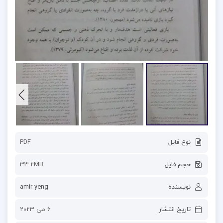
نوع فایل
PDF
حجم فایل
33.2MB
نویسنده
amir yeng
تاریخ انتشار
6 می 2023