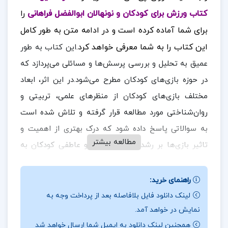
کتاب ورزش برای کودکان و نونهالان ابوالفضل فراهانی
را
برای شما آماده کرده است
و در ادامه متن به طور کامل
این کتاب را به شما معرفی خواهد کرد.
این کتاب به طور
عمیق به تحلیل و بررسی پرسش‌ها و مسائلی می‌پردازد که
در حوزه بازی‌های کودکان مطرح می‌شود.در این اثر، ابعاد
مختلف بازی‌های کودکان از منظرهای علمی، تربیتی و
روان‌شناختی مورد مطالعه قرار گرفته و تلاش شده است
به سوالاتی پاسخ داده شود که درک بهتری از اهمیت و
مطالعه بیشتر
تاثیر بازی‌ها بر رشد جسمی، ذهنی و عاطفی کودکان به
دست دهد.نویسنده با استفاده از تحقیقات و مطالعات
متعدد، تلاش کرده است تا ارتباط میان بازی‌ها و جنبه‌های
راهنمای خرید:
مختلف تربیت و رشد کودکان را به شیوه‌ای دقیق و جامع
لینک دانلود فایل بلافاصله بعد از پرداخت وجه به
نمایش در خواهد آمد.
در ادامه همراه
ارزان پی دی اف
باشید.
بررسی کند.
همچنین لینک دانلود به ایمیل شما ارسال خواهد شد