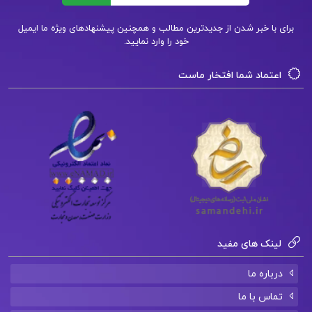
دانلود کتاب ورزش برای کودکان و نونهالان ابوالفضل
فراهانی pdf
برای با خبر شدن از جدیدترین مطالب و همچنین پیشنهادهای ویژه ما ایمیل
خود را وارد نمایید.
کتاب پیشنهادی📚
اعتماد شما افتخار ماست
دانلود فایل PDF کتاب اصول مهندسی ژئوتکنیک
مهندسی پی شاپور طاحونی
دانلود فایل PDF کتاب اخلاق اسلامی(مبانی و
مفاهیم) محمد داوودی
دانلود فایل PDF کتاب روانشناسی شخصیت یوسف
لینک های مفید
کریمی
درباره ما
تماس با ما