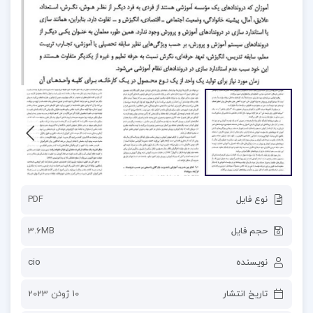
نوع فایل
PDF
حجم فایل
3.6MB
نویسنده
cio
تاریخ انتشار
10 ژوئن 2023