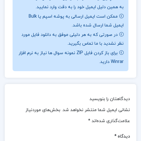
نقد و بررسی کتاب مدیریت آموزشی غلامرضا شمس:
به همین دلیل ایمیل خود را به دقت وارد نمایید.
ممکن است ایمیل ارسالی به پوشه اسپم یا Bulk
این کتاب به طور گسترده به بررسی موضوعات مختلف و
ایمیل شما ارسال شده باشد.
متنوع در حوزه مدیریت آموزشی می‌پردازد و بر ارائه
در صورتی که به هر دلیلی موفق به دانلود فایل مورد
راهکارهای عملی و مؤثر برای ارتقای کیفیت فرآیندهای
نظر نشدید با ما تماس بگیرید.
آموزشی تمرکز دارد.غلامرضا شمس، نویسنده این اثر، با
برای باز کردن فایل ZIP نمونه سوال ها نیاز به نرم افزار
بهره‌گیری از تجربیات ارزشمند خود و تحلیل موارد واقعی،
Winrar دارید.
توانسته است تصویر دقیقی از چالش‌های موجود در
سیستم‌های آموزشی ارائه دهد و برای هر یک از این
مسائل، راه‌حل‌های کاربردی و قابل اجرا پیشنهاد دهد.
دیدگاهتان را بنویسید
نظرات کلی کاربران در مورد کتاب مدیریت آموزشی
نشانی ایمیل شما منتشر نخواهد شد.
بخش‌های موردنیاز
غلامرضا شمس:
علامت‌گذاری شده‌اند
*
کتاب «مدیریت آموزشی» اثر غلامرضا شمس به‌طور کلی
دیدگاه
*
نظرات مثبتی از کاربران دریافت کرده است.این کتاب به