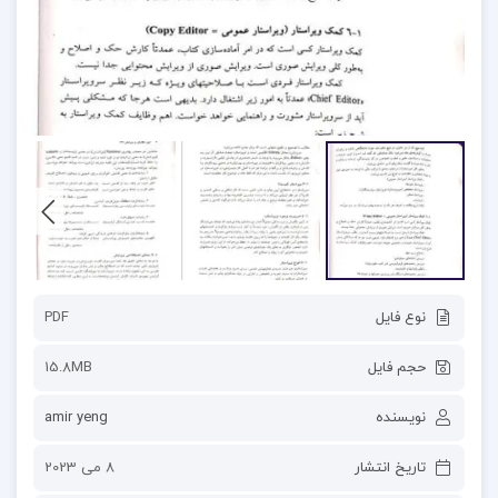
نوع فایل
PDF
حجم فایل
15.8MB
نویسنده
amir yeng
تاریخ انتشار
8 می 2023