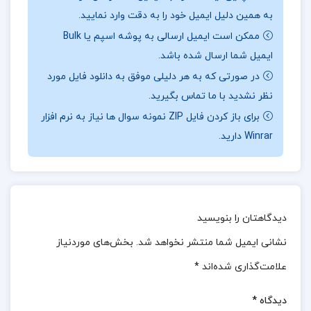
به همین دلیل ایمیل خود را به دقت وارد نمایید.
مکتوب است که نقشی اساسی در بهبود کیفیت و
ممکن است ایمیل ارسالی به پوشه اسپم یا Bulk
تأثیرگذاری متن دارد.ویراستار به عنوان یک متخصص،
ایمیل شما ارسال شده باشد.
وظیفه دارد تا ضمن بررسی دقیق متن، اشتباهات
در صورتی که به هر دلیلی موفق به دانلود فایل مورد
نگارشی، زبانی و مفهومی را اصلاح کرده و متن را روان‌تر و
نظر نشدید با ما تماس بگیرید.
قابل‌فهم‌تر کند.ویراستار باید اطمینان حاصل کند که
برای باز کردن فایل ZIP نمونه سوال ها نیاز به نرم افزار
نوشته به خوبی با استانداردهای زبانی و نشر مطابقت
Winrar دارید.
داشته و پیام نویسنده به شکلی دقیق و جذاب به مخاطب
منتقل شود.
نظرات کلی کاربران در مورد کتاب آیین نگارش و
دیدگاهتان را بنویسید
ویرایش 2 علی محمد پشت دار:
نشانی ایمیل شما منتشر نخواهد شد.
بخش‌های موردنیاز
کتاب «آیین نگارش و ویرایش ۲» نوشته دکتر علی محمد
علامت‌گذاری شده‌اند
*
پشت‌دار، به طور کلی نظرات مثبتی از سوی کاربران دریافت
دیدگاه
*
کرده است.این کتاب به دلیل محتوای جامع و کاربردی خود،