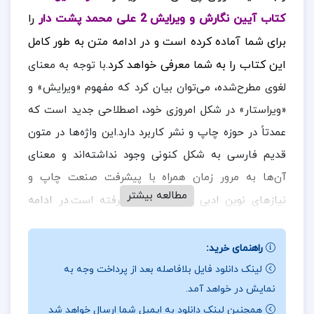
کتاب آیین نگارش و ویرایش 2 علی محمد پشت دار
را
برای شما آماده کرده است و در ادامه متن به طور کامل
این کتاب را به شما معرفی خواهد کرد.
با توجه به معنای
لغوی مطرح‌شده، می‌توان بیان کرد که مفهوم «ویرایش» و
«ویراستار» در شکل امروزی خود، اصطلاحی جدید است که
عمدتاً در حوزه چاپ و نشر کاربرد دارد.این واژه‌ها در متون
قدیم فارسی به شکل کنونی وجود نداشته‌اند و معنای
آن‌ها به مرور زمان همراه با پیشرفت صنعت چاپ و
مطالعه بیشتر
در ادامه
نیازهای نوین ادبی و علمی شکل گرفته است.
همراه
ارزان پی دی اف
باشید.
راهنمای خرید:
نقد و بررسی کتاب آیین نگارش و ویرایش 2 علی محمد
لینک دانلود فایل بلافاصله بعد از پرداخت وجه به
پشت دار:
نمایش در خواهد آمد.
همچنین لینک دانلود به ایمیل شما ارسال خواهد شد
ویراستاری یکی از عناصر حیاتی در فرآیند تولید محتوای