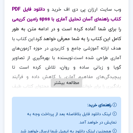
وب سایت ارزان پی دی اف خرید و
دانلود فایل PDF
کتاب راهنمای آسان تحلیل آماری با spss رامین کریمی
را برای شما آماده کرده است
و در ادامه متن به طور
کامل این کتاب را به شما معرفی خواهد کرد.
این کتاب با
هدف ارائه آموزشی جامع و کاربردی در حوزه آزمون‌های
آماری طراحی شده است.نویسنده با بهره‌گیری از تصاویر
گویا و زبانی ساده و روان، تلاش کرده است تا
پیچیدگی‌های مفاهیم آماری را کاهش داده و فرآیند
مطالعه بیشتر
یادگیری را برای خوانندگان آسان‌تر کند.محتوای کتاب طیف
گسترده‌ای از آزمون‌های مقدماتی تا پیشرفته را پوشش
راهنمای خرید:
می‌دهد، از جمله تحلیل مسیر، تحلیل عاملی اکتشافی،
لینک دانلود فایل بلافاصله بعد از پرداخت وجه به
در
رگرسیون لجستیک و دیگر روش‌های آماری تخصصی.
نمایش در خواهد آمد.
ادامه همراه
ارزان پی دی اف
باشید.
همچنین لینک دانلود به ایمیل شما ارسال خواهد شد