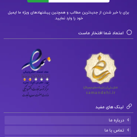
آموزش
spss
رایگان pdf
برای با خبر شدن از جدیدترین مطالب و همچنین پیشنهادهای ویژه ما ایمیل
خود را وارد نمایید.
دانلود رایگان
کتاب تحلیل
های
آماری با
استفاده از
spss
اعتماد شما افتخار ماست
کتاب پیشنهادی📚
دانلود فایل PDF کتاب اندیشه های نو در
فلسفه جغرافیا دکتر حسین شکوئی جلد اول
دانلود فایل PDF کتاب دستور زبان فارسی
سیدرضا حسینی یکتا
لینک های مفید
دانلود فایل PDF کتاب یادت باشد محمدرسول
درباره ما
ملاحسنی
تماس با ما