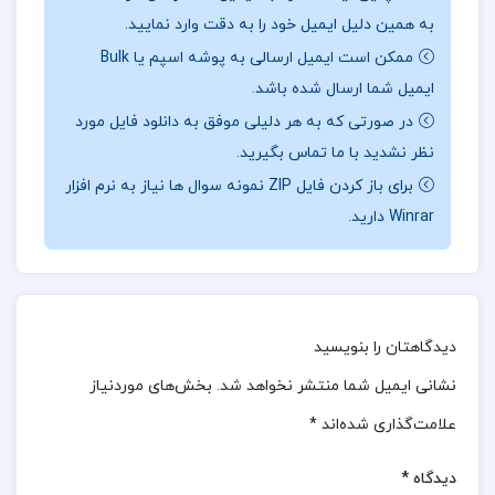
نقد و بررسی کتاب راهنمای آسان تحلیل آماری با spss
به همین دلیل ایمیل خود را به دقت وارد نمایید.
رامین کریمی
ممکن است ایمیل ارسالی به پوشه اسپم یا Bulk
ایمیل شما ارسال شده باشد.
این کتاب با هدف ارائه یک رویکرد جامع و عملی به
در صورتی که به هر دلیلی موفق به دانلود فایل مورد
آموزش آزمون‌های آماری تألیف شده است.نویسنده تلاش
نظر نشدید با ما تماس بگیرید.
کرده است تا از مبانی اولیه و مفاهیم ساده شروع کند و
برای باز کردن فایل ZIP نمونه سوال ها نیاز به نرم افزار
به تدریج به تحلیل‌های پیچیده‌تر بپردازد، به گونه‌ای که
Winrar دارید.
خوانندگان در هر سطحی از دانش آماری بتوانند از آن
بهره‌مند شوند.به طور کلی، این کتاب با ترکیب زبانی ساده
و روان، آموزش‌های گام به گام، مثال‌های ملموس و
دیدگاهتان را بنویسید
تمرین‌های متنوع، تجربه‌ای کارآمد و اثربخش برای یادگیری
نشانی ایمیل شما منتشر نخواهد شد.
بخش‌های موردنیاز
آزمون‌های آماری فراهم می‌آورد.این ویژگی‌ها آن را به
علامت‌گذاری شده‌اند
*
منبعی ارزشمند برای یادگیری و کاربرد مهارت‌های آماری
تبدیل کرده است.
دیدگاه
*