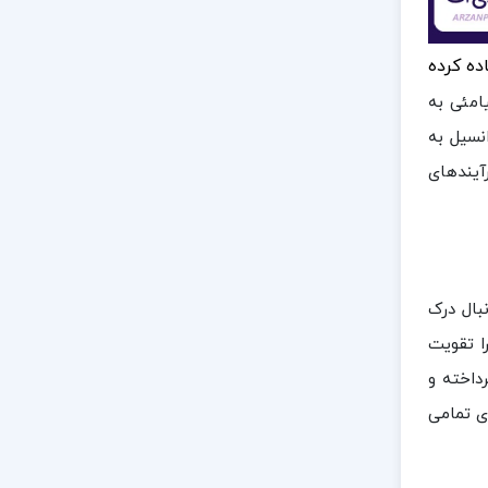
اده کرده
امئی به
نسیل به
آیندهای
بال درک
ا تقویت
داخته و
ی تمامی