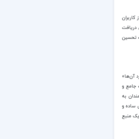
 کاربران
 دریافت
ف تحسین
 آن‌ها»
 جامع و
ندان به
 ساده و
 یک منبع