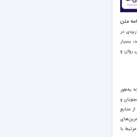
امه متن
بردی در
 دانشجویانی که قصد شرکت در کنکور کارشناسی ارشد IT را دارند، بسیار
 روان و
 به‌طور
شجویان و
از منابع
رین‌های
رتبط با