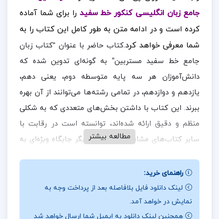
جامع زبان انگلیسی کنکور خط سفید
را برای شما آماده
کرده است و در ادامه متن به طور کامل این کتاب را به
شما معرفی خواهد کرد.
کتاب حاضر با عنوان “کتاب زبان
جامع خط سفید مستربین” به گونه‌ای تدوین شده که
دانش‌آموزان هر سه پایه متوسطه دوم، یعنی دهم،
یازدهم و دوازدهم، در تمامی رشته‌ها می‌توانند از آن بهره
ببرند. این کتاب با داشتن بخش‌های متعددی که به شکلی
منظم و دقیق ارائه شده‌اند، توانسته است در رقابت با
مطالعه بیشتر
سایر کتاب‌های مشابه از انتشارات دیگر جایگاه ویژه‌ای به
دست آورد.ساختار جامع و منظم این کتاب به
دانش‌آموزان کمک می‌کند تا مفاهیم درسی را به طور کامل
راهنمای خرید:
و دقیق فراگیرند.هر درس به گونه‌ای طراحی شده که فرآیند
لینک دانلود فایل بلافاصله بعد از پرداخت وجه به
نمایش در خواهد آمد.
یادگیری را تسهیل کرده و با ارائه تمرین‌ها و مثال‌های
همچنین لینک دانلود به ایمیل شما ارسال خواهد شد
کاربردی، فهم مطالب را عمیق‌تر می‌کند.علاوه بر این، این