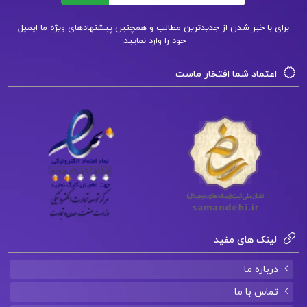
دانش‌آموزان کمک می‌کند تا به بهترین شکل ممکن برای
برای با خبر شدن از جدیدترین مطالب و همچنین پیشنهادهای ویژه ما ایمیل
آزمون‌های خود آماده شوند و به موفقیت دست یابند.این
خود را وارد نمایید.
کتاب با ساختاری منظم و دقیق، به دانش‌آموزان امکان
اعتماد شما افتخار ماست
می‌دهد تا مفاهیم را به طور کامل و دقیق فراگیرند.هر
درس به گونه‌ای طراحی شده که فرآیند یادگیری را تسهیل
کرده و با ارائه تمرین‌ها و مثال‌های متنوع، فهم مطالب را
عمیق‌تر می‌کند.همچنین، این کتاب به عنوان یک منبع
ارزشمند برای مرور و تسلط بر دروس مدرسه و آماده‌سازی
جهت امتحانات، بسیار مفید است.کتاب جامع انگلیسی
خط سفید، با ارائه مطالب به صورت منطقی و ترتیب
مناسب، به دانش‌آموزان کمک می‌کند تا با اعتماد به نفس
لینک های مفید
بیشتری به مباحث درسی خود بپردازند و مهارت‌های زبانی
درباره ما
خود را تقویت کنند.ابوالفضل هادی‌نیا با دقت و تلاش‌های
تماس با ما
مستمر خود، این کتاب را به یکی از بهترین منابع آموزشی