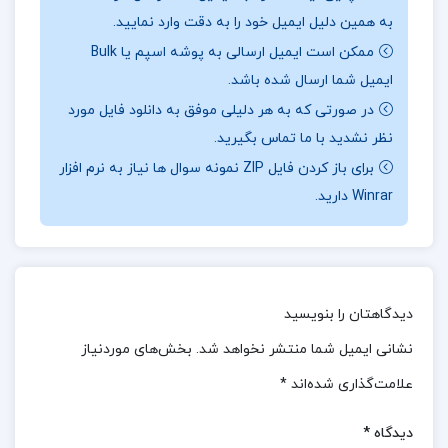
به همین دلیل ایمیل خود را به دقت وارد نمایید.
کتاب نه تنها برای مرور و تسلط بر دروس مدرسه بلکه به
ممکن است ایمیل ارسالی به پوشه اسپم یا Bulk
عنوان یک منبع ارزشمند برای آماده‌سازی جهت امتحانات
ایمیل شما ارسال شده باشد.
نیز بسیار مفید است.بخش‌های مختلف این کتاب به
در صورتی که به هر دلیلی موفق به دانلود فایل مورد
دانش‌آموزان کمک می‌کند تا با حل تمرین‌ها و مثال‌های
نظر نشدید با ما تماس بگیرید.
گوناگون، مهارت‌های خود را تقویت کرده و با اعتماد به
برای باز کردن فایل ZIP نمونه سوال ها نیاز به نرم افزار
نفس بیشتری به امتحانات خود بپردازند.کتاب “زبان جامع
Winrar دارید.
خط سفید مستربین” به عنوان یک منبع کامل و کاربردی،
به دانش‌آموزان این امکان را می‌دهد تا با مرور مطالب،
تسلط بیشتری بر مباحث داشته باشند و با آمادگی کامل به
دیدگاهتان را بنویسید
در ادامه همراه
ارزان پی دی اف
استقبال امتحانات بروند.
نشانی ایمیل شما منتشر نخواهد شد.
بخش‌های موردنیاز
باشید.
علامت‌گذاری شده‌اند
*
نقد و بررسی کتاب جامع زبان انگلیسی کنکور خط
سفید:
دیدگاه
*