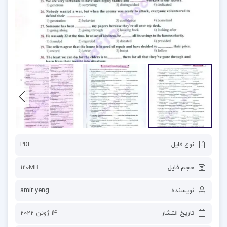
نوع فایل
PDF
حجم فایل
120MB
نویسنده
amir yeng
تاریخ انتشار
14 ژوئن 2022