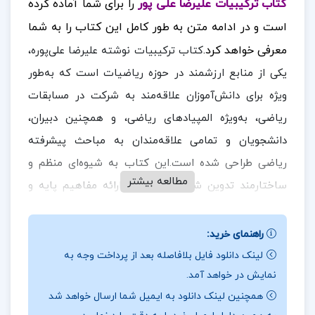
کتاب ترکیبیات علیرضا علی پور
را برای شما آماده کرده
است و در ادامه متن به طور کامل این کتاب را به شما
معرفی خواهد کرد.
کتاب ترکیبیات نوشته علیرضا علی‌پوره،
یکی از منابع ارزشمند در حوزه ریاضیات است که به‌طور
ویژه برای دانش‌آموزان علاقه‌مند به شرکت در مسابقات
ریاضی، به‌ویژه المپیادهای ریاضی، و همچنین دبیران،
دانشجویان و تمامی علاقه‌مندان به مباحث پیشرفته
ریاضی طراحی شده است.این کتاب به شیوه‌ای منظم و
مطالعه بیشتر
ساختارمند تدوین شده تا علاوه بر ارائه مفاهیم پایه و
بنیادین ترکیبیات،توانایی‌های حل مسئله و تفکر منطقی
در ادامه همراه
ارزان پی دی
خوانندگان را نیز تقویت کند.
راهنمای خرید:
اف
باشید.
لینک دانلود فایل بلافاصله بعد از پرداخت وجه به
نمایش در خواهد آمد.
نقد و بررسی کتاب ترکیبیات علیرضا علی پور:
همچنین لینک دانلود به ایمیل شما ارسال خواهد شد