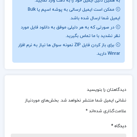
به همین دلیل ایمیل خود را به دقت وارد نمایید.
در آثار خود، برنیز به‌طور عمیق و موشکافانه به تحلیل
ممکن است ایمیل ارسالی به پوشه اسپم یا Bulk
فرآیند دستکاری هوشمندانه افکار و رفتار توده‌ها
ایمیل شما ارسال شده باشد.
می‌پردازد.او نشان می‌دهد که چگونه در جوامع
در صورتی که به هر دلیلی موفق به دانلود فایل مورد
دموکراتیک،سازمان‌دهی و شکل‌دهی به ذهنیت عمومی
نظر نشدید با ما تماس بگیرید.
می‌تواند به ابزاری قدرتمند برای کنترل و هدایت جامعه
برای باز کردن فایل ZIP نمونه سوال ها نیاز به نرم افزار
تبدیل شود. از دیدگاه برنیز،این فرآیند نه تنها ابزاری کارآمد
Winrar دارید.
برای هدایت افکار عمومی است،بلکه نقشی کلیدی در
شکل‌گیری ساختاری پنهان از قدرت دارد که در پشت
صحنه حکومت‌های رسمی عمل می‌کند.
دیدگاهتان را بنویسید
نظرات کلی کاربران در مورد کتاب ترکیبیات علیرضا
نشانی ایمیل شما منتشر نخواهد شد.
بخش‌های موردنیاز
علی پور:
علامت‌گذاری شده‌اند
*
کتاب ترکیبیات نوشته علیرضا علی‌پور بازخوردهای مثبتی
دیدگاه
*
از سوی کاربران دریافت کرده است.بسیاری از خوانندگان