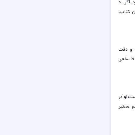
 اگر به
ن کتاب،
ت و دقت
فلسفه‌ی
ت.او در
ع معتبر