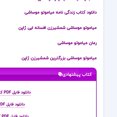
دانلود کتاب زندگی نامه میاموتو موساشی
میاموتو موساشی شمشیرزن افسانه ایی ژاپن
رمان میاموتو موساشی
میاموتو موساشی بزرگترین شمشیرزن ژاپن
کتاب پیشنهادی📚
دانلود فایل PDF کتاب زندگینامه یک عشق الکساندر ژردن
دانلود فایل PDF کتاب زن کابین شماره 10 روث ور
دانلود فایل PDF کتاب زنی در من قدم می زند نزار قبانی